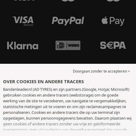
Doorgaan zonder te accepteren >
OVER COOKIES EN ANDERE TRACERS
Bandenleader.nl (AD TYRES) en zijn partners (Google, Hotjar, Microsoft)
gebruiken cookies en andere tracers (webstorage) om de goede
werking van de site te verzekeren, uw navigatie te vergemakkelijken,
statistische metingen uit te voeren en om zijn reclamecampagnes te
personaliseren. Cookies en andere tracers die op uw terminal zijn
opgeslagen, kunnen persoonsgegevens bevatten. Daarom plaatsen wij
geen cookies of andere tracers zonder uw vrije en geïnformeerde
toestemming, met uitzondering van die welke essentieel zijn voor de
werking van de site. We bewaren uw keuze 6 maanden. U kunt uw