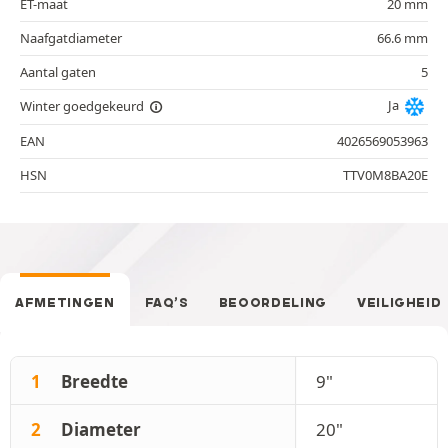
ET-maat
20 mm
Naafgatdiameter
66.6 mm
Aantal gaten
5
Ja
Winter goedgekeurd
EAN
4026569053963
HSN
TTV0M8BA20E
AFMETINGEN
FAQ’S
BEOORDELING
VEILIGHEID
1
Breedte
9"
2
Diameter
20"