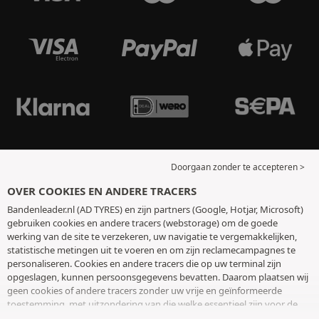
Doorgaan zonder te accepteren >
OVER COOKIES EN ANDERE TRACERS
Bandenleader.nl (AD TYRES) en zijn partners (Google, Hotjar, Microsoft)
gebruiken cookies en andere tracers (webstorage) om de goede
werking van de site te verzekeren, uw navigatie te vergemakkelijken,
statistische metingen uit te voeren en om zijn reclamecampagnes te
personaliseren. Cookies en andere tracers die op uw terminal zijn
opgeslagen, kunnen persoonsgegevens bevatten. Daarom plaatsen wij
geen cookies of andere tracers zonder uw vrije en geïnformeerde
toestemming, met uitzondering van die welke essentieel zijn voor de
werking van de site. We bewaren uw keuze 6 maanden. U kunt uw