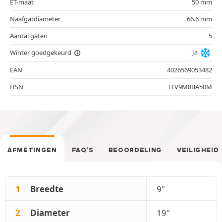
ET-maat
50 mm
Naafgatdiameter
66.6 mm
Aantal gaten
5
Ja
Winter goedgekeurd
EAN
4026569053482
HSN
TTV9M8BA50M
AFMETINGEN
FAQ’S
BEOORDELING
VEILIGHEID
1
Breedte
9"
2
Diameter
19"