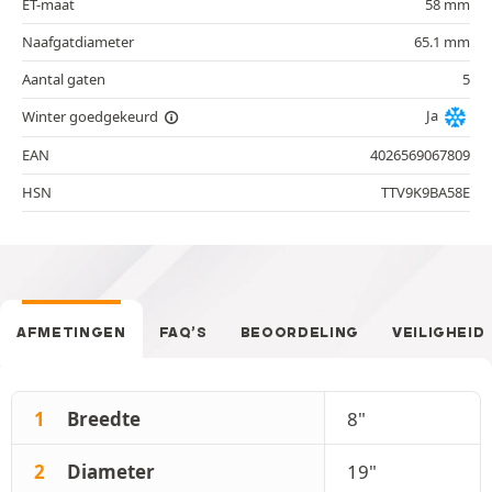
ET-maat
58 mm
Naafgatdiameter
65.1 mm
Aantal gaten
5
Ja
Winter goedgekeurd
EAN
4026569067809
HSN
TTV9K9BA58E
AFMETINGEN
FAQ’S
BEOORDELING
VEILIGHEID
1
Breedte
8"
2
Diameter
19"