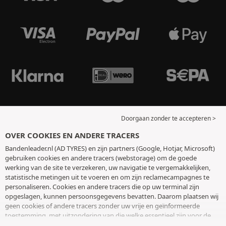
Doorgaan zonder te accepteren >
OVER COOKIES EN ANDERE TRACERS
Bandenleader.nl (AD TYRES) en zijn partners (Google, Hotjar, Microsoft)
gebruiken cookies en andere tracers (webstorage) om de goede
werking van de site te verzekeren, uw navigatie te vergemakkelijken,
statistische metingen uit te voeren en om zijn reclamecampagnes te
personaliseren. Cookies en andere tracers die op uw terminal zijn
opgeslagen, kunnen persoonsgegevens bevatten. Daarom plaatsen wij
geen cookies of andere tracers zonder uw vrije en geïnformeerde
toestemming, met uitzondering van die welke essentieel zijn voor de
werking van de site. We bewaren uw keuze 6 maanden. U kunt uw