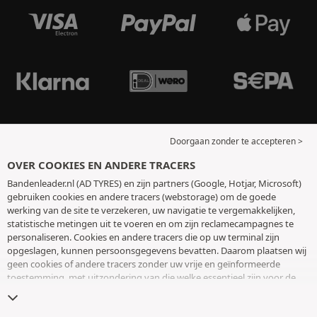
Doorgaan zonder te accepteren >
OVER COOKIES EN ANDERE TRACERS
Bandenleader.nl (AD TYRES) en zijn partners (Google, Hotjar, Microsoft)
gebruiken cookies en andere tracers (webstorage) om de goede
werking van de site te verzekeren, uw navigatie te vergemakkelijken,
statistische metingen uit te voeren en om zijn reclamecampagnes te
personaliseren. Cookies en andere tracers die op uw terminal zijn
opgeslagen, kunnen persoonsgegevens bevatten. Daarom plaatsen wij
geen cookies of andere tracers zonder uw vrije en geïnformeerde
toestemming, met uitzondering van die welke essentieel zijn voor de
werking van de site. We bewaren uw keuze 6 maanden. U kunt uw
toestemming op elk moment intrekken door naar de pagina over