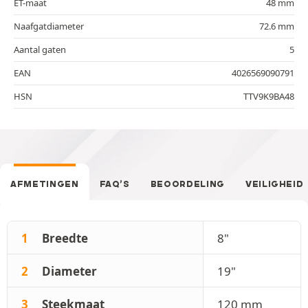
ET-maat
48 mm
Naafgatdiameter
72.6 mm
Aantal gaten
5
EAN
4026569090791
HSN
TTV9K9BA48
AFMETINGEN
FAQ’S
BEOORDELING
VEILIGHEID
1
Breedte
8"
2
Diameter
19"
3
Steekmaat
120 mm