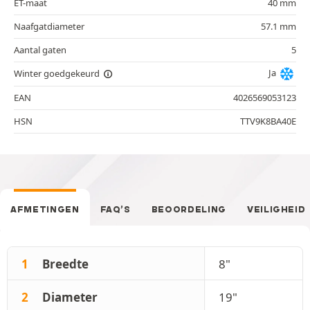
ET-maat
40 mm
Naafgatdiameter
57.1 mm
Aantal gaten
5
Ja
Winter goedgekeurd
EAN
4026569053123
HSN
TTV9K8BA40E
AFMETINGEN
FAQ’S
BEOORDELING
VEILIGHEID
1
Breedte
8"
2
Diameter
19"