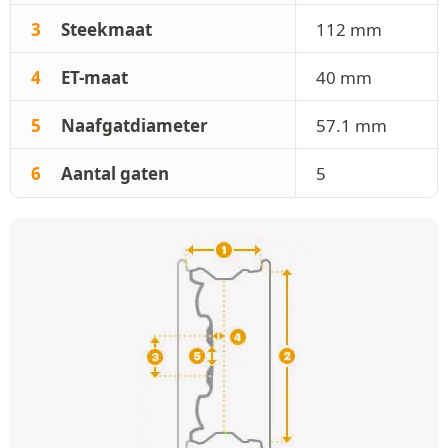
3
Steekmaat
112 mm
4
ET-maat
40 mm
5
Naafgatdiameter
57.1 mm
6
Aantal gaten
5