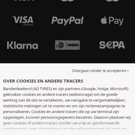
Doorgaan zonder te accepteren >
OVER COOKIES EN ANDERE TRACERS
Bandenleader.nl (AD TYRES) en zijn partners (Google, Hotjar, Microsoft)
gebruiken cookies en andere tracers (webstorage) om de goede
werking van de site te verzekeren, uw navigatie te vergemakkelijken,
statistische metingen uit te voeren en om zijn reclamecampagnes te
personaliseren. Cookies en andere tracers die op uw terminal zijn
opgeslagen, kunnen persoonsgegevens bevatten. Daarom plaatsen wij
geen cookies of andere tracers zonder uw vrije en geïnformeerde
toestemming, met uitzondering van die welke essentieel zijn voor de
werking van de site. We bewaren uw keuze 6 maanden. U kunt uw