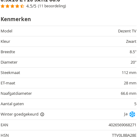
4.5/5
(11 beoordeling)
Kenmerken
Model
Dezent TV
Kleur
Zwart
Breedte
8.5"
Diameter
20"
Steekmaat
112 mm
ET-maat
28 mm
Naafgatdiameter
66.6 mm
Aantal gaten
5
Ja
Winter goedgekeurd
EAN
4026569068271
HSN
TTV0L8BA28E