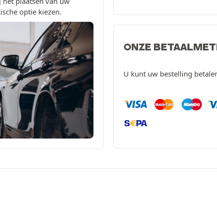
 het plaatsen van uw
ische optie kiezen.
ONZE BETAALME
U kunt uw bestelling betal