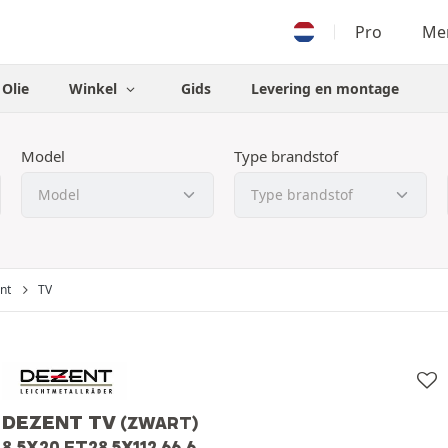
Pro
Men
Olie
Winkel
Gids
Levering en montage
Model
Type brandstof
nt
TV
DEZENT TV
(ZWART)
8.5X20 ET28 5X112 66.6