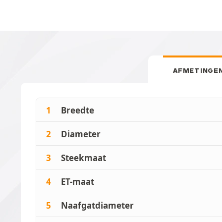
AFMETINGE
1
Breedte
2
Diameter
3
Steekmaat
4
ET-maat
5
Naafgatdiameter