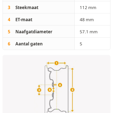
3
Steekmaat
112 mm
4
ET-maat
48 mm
5
Naafgatdiameter
57.1 mm
6
Aantal gaten
5