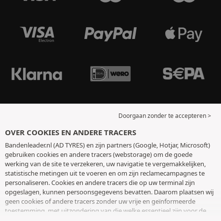
Doorgaan zonder te accepteren >
OVER COOKIES EN ANDERE TRACERS
Bandenleader.nl (AD TYRES) en zijn partners (Google, Hotjar, Microsoft)
gebruiken cookies en andere tracers (webstorage) om de goede
werking van de site te verzekeren, uw navigatie te vergemakkelijken,
statistische metingen uit te voeren en om zijn reclamecampagnes te
personaliseren. Cookies en andere tracers die op uw terminal zijn
opgeslagen, kunnen persoonsgegevens bevatten. Daarom plaatsen wij
geen cookies of andere tracers zonder uw vrije en geïnformeerde
toestemming, met uitzondering van die welke essentieel zijn voor de
werking van de site. We bewaren uw keuze 6 maanden. U kunt uw