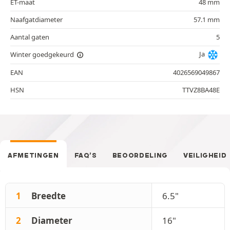
ET-maat
48 mm
Naafgatdiameter
57.1 mm
Aantal gaten
5
Ja
Winter goedgekeurd
EAN
4026569049867
HSN
TTVZ8BA48E
AFMETINGEN
FAQ’S
BEOORDELING
VEILIGHEID
1
Breedte
6.5"
2
Diameter
16"