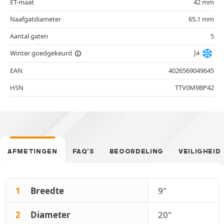
ET-maat
42 mm
Naafgatdiameter
65.1 mm
Aantal gaten
5
Ja
Winter goedgekeurd
EAN
4026569049645
HSN
TTV0M9BP42
AFMETINGEN
FAQ’S
BEOORDELING
VEILIGHEID
1
Breedte
9"
2
Diameter
20"