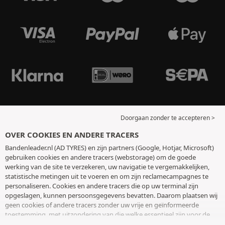
Doorgaan zonder te accepteren >
OVER COOKIES EN ANDERE TRACERS
Bandenleader.nl (AD TYRES) en zijn partners (Google, Hotjar, Microsoft)
gebruiken cookies en andere tracers (webstorage) om de goede
werking van de site te verzekeren, uw navigatie te vergemakkelijken,
statistische metingen uit te voeren en om zijn reclamecampagnes te
personaliseren. Cookies en andere tracers die op uw terminal zijn
opgeslagen, kunnen persoonsgegevens bevatten. Daarom plaatsen wij
geen cookies of andere tracers zonder uw vrije en geïnformeerde
toestemming, met uitzondering van die welke essentieel zijn voor de
werking van de site. We bewaren uw keuze 6 maanden. U kunt uw