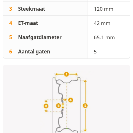
3
Steekmaat
120 mm
4
ET-maat
42 mm
5
Naafgatdiameter
65.1 mm
6
Aantal gaten
5