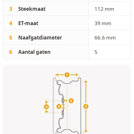
3
Steekmaat
112 mm
4
ET-maat
39 mm
5
Naafgatdiameter
66.6 mm
6
Aantal gaten
5