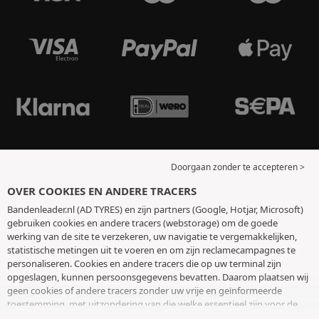
Doorgaan zonder te accepteren >
OVER COOKIES EN ANDERE TRACERS
Bandenleader.nl (AD TYRES) en zijn partners (Google, Hotjar, Microsoft)
gebruiken cookies en andere tracers (webstorage) om de goede
werking van de site te verzekeren, uw navigatie te vergemakkelijken,
statistische metingen uit te voeren en om zijn reclamecampagnes te
personaliseren. Cookies en andere tracers die op uw terminal zijn
opgeslagen, kunnen persoonsgegevens bevatten. Daarom plaatsen wij
geen cookies of andere tracers zonder uw vrije en geïnformeerde
toestemming, met uitzondering van die welke essentieel zijn voor de
werking van de site. We bewaren uw keuze 6 maanden. U kunt uw