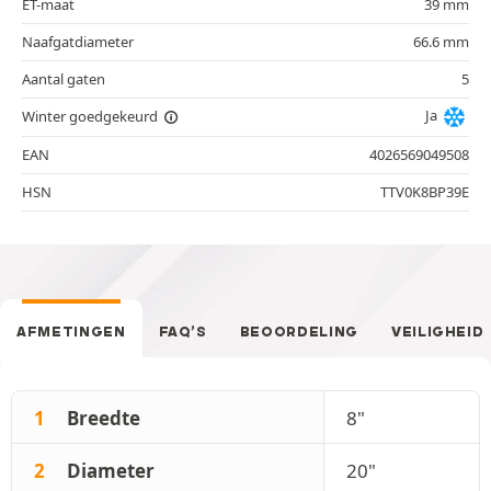
ET-maat
39 mm
Naafgatdiameter
66.6 mm
Aantal gaten
5
Ja
Winter goedgekeurd
EAN
4026569049508
HSN
TTV0K8BP39E
AFMETINGEN
FAQ’S
BEOORDELING
VEILIGHEID
1
Breedte
8"
2
Diameter
20"