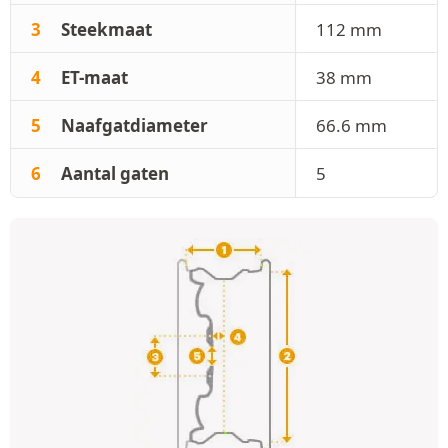
3
Steekmaat
112 mm
4
ET-maat
38 mm
5
Naafgatdiameter
66.6 mm
6
Aantal gaten
5