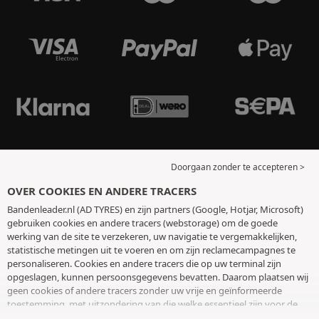
Doorgaan zonder te accepteren >
OVER COOKIES EN ANDERE TRACERS
Bandenleader.nl (AD TYRES) en zijn partners (Google, Hotjar, Microsoft)
gebruiken cookies en andere tracers (webstorage) om de goede
werking van de site te verzekeren, uw navigatie te vergemakkelijken,
statistische metingen uit te voeren en om zijn reclamecampagnes te
personaliseren. Cookies en andere tracers die op uw terminal zijn
opgeslagen, kunnen persoonsgegevens bevatten. Daarom plaatsen wij
geen cookies of andere tracers zonder uw vrije en geïnformeerde
toestemming, met uitzondering van die welke essentieel zijn voor de
werking van de site. We bewaren uw keuze 6 maanden. U kunt uw