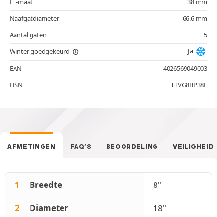
ET-maat
38 mm
Naafgatdiameter
66.6 mm
Aantal gaten
5
Ja
Winter goedgekeurd
EAN
4026569049003
HSN
TTVG8BP38E
AFMETINGEN
FAQ’S
BEOORDELING
VEILIGHEID
1
Breedte
8"
2
Diameter
18"