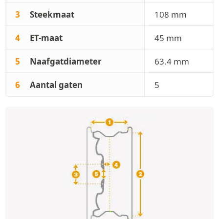
3
Steekmaat
108 mm
4
ET-maat
45 mm
5
Naafgatdiameter
63.4 mm
6
Aantal gaten
5