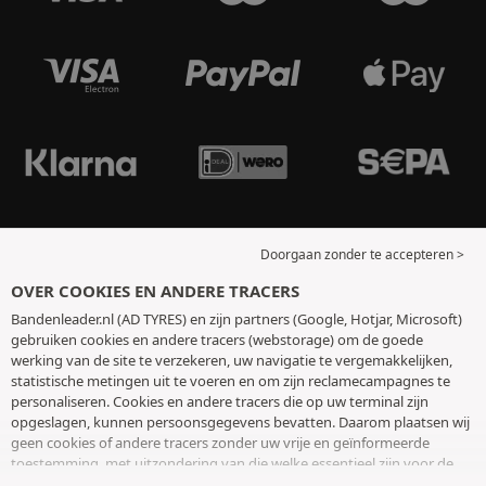
Doorgaan zonder te accepteren >
OVER COOKIES EN ANDERE TRACERS
Bandenleader.nl (AD TYRES) en zijn partners (Google, Hotjar, Microsoft)
gebruiken cookies en andere tracers (webstorage) om de goede
werking van de site te verzekeren, uw navigatie te vergemakkelijken,
statistische metingen uit te voeren en om zijn reclamecampagnes te
personaliseren. Cookies en andere tracers die op uw terminal zijn
opgeslagen, kunnen persoonsgegevens bevatten. Daarom plaatsen wij
geen cookies of andere tracers zonder uw vrije en geïnformeerde
toestemming, met uitzondering van die welke essentieel zijn voor de
werking van de site. We bewaren uw keuze 6 maanden. U kunt uw