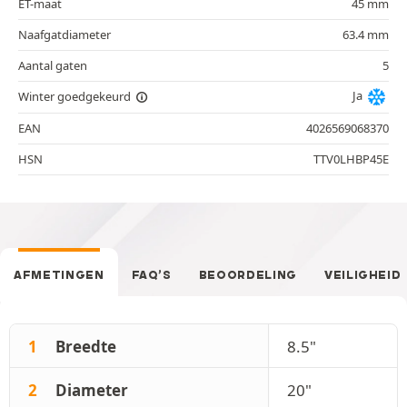
ET-maat
45 mm
Naafgatdiameter
63.4 mm
Aantal gaten
5
Ja
Winter goedgekeurd
EAN
4026569068370
HSN
TTV0LHBP45E
AFMETINGEN
FAQ’S
BEOORDELING
VEILIGHEID
1
Breedte
8.5"
2
Diameter
20"