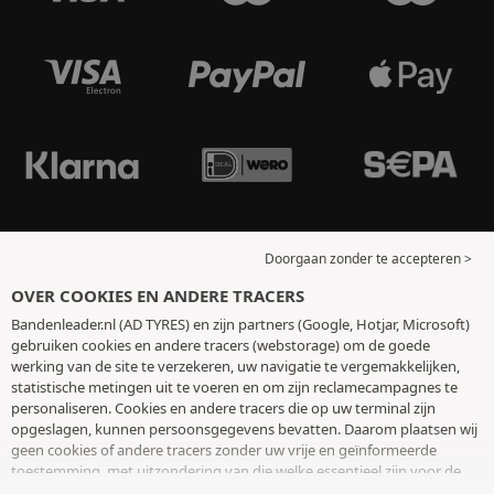
Doorgaan zonder te accepteren >
OVER COOKIES EN ANDERE TRACERS
Bandenleader.nl (AD TYRES) en zijn partners (Google, Hotjar, Microsoft)
gebruiken cookies en andere tracers (webstorage) om de goede
werking van de site te verzekeren, uw navigatie te vergemakkelijken,
statistische metingen uit te voeren en om zijn reclamecampagnes te
personaliseren. Cookies en andere tracers die op uw terminal zijn
opgeslagen, kunnen persoonsgegevens bevatten. Daarom plaatsen wij
geen cookies of andere tracers zonder uw vrije en geïnformeerde
toestemming, met uitzondering van die welke essentieel zijn voor de
werking van de site. We bewaren uw keuze 6 maanden. U kunt uw