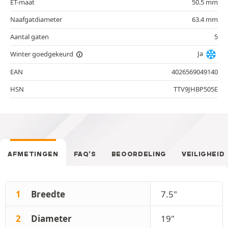
ET-maat
50.5 mm
Naafgatdiameter
63.4 mm
Aantal gaten
5
Ja
Winter goedgekeurd
EAN
4026569049140
HSN
TTV9JHBP505E
AFMETINGEN
FAQ’S
BEOORDELING
VEILIGHEID
1
Breedte
7.5"
2
Diameter
19"