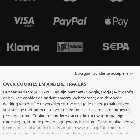
Doorgaan zonder te accepteren >
OVER COOKIES EN ANDERE TRACERS
Bandenleader.nl (AD TYRES) en zijn partners (Google, Hotjar, Microsoft)
gebruiken cookies en andere tracers (webstorage) om de goede
werking van de site te verzekeren, uw navigatie te vergemakkelijken,
statistische metingen uit te voeren en om zijn reclamecampagnes te
personaliseren. Cookies en andere tracers die op uw terminal zijn
opgeslagen, kunnen persoonsgegevens bevatten. Daarom plaatsen wij
geen cookies of andere tracers zonder uw vrije en geïnformeerde
toestemming, met uitzondering van die welke essentieel zijn voor de
werking van de site. We bewaren uw keuze 6 maanden. U kunt uw