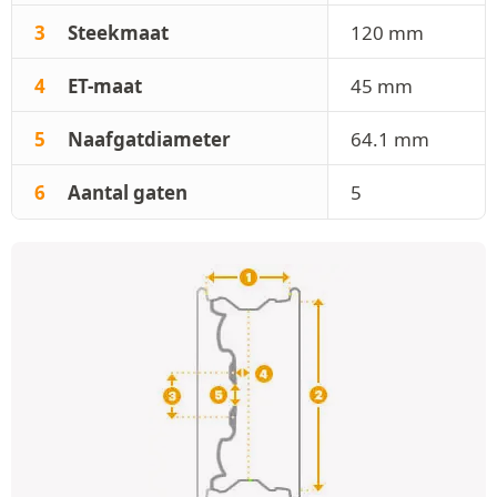
3
Steekmaat
120 mm
4
ET-maat
45 mm
5
Naafgatdiameter
64.1 mm
6
Aantal gaten
5