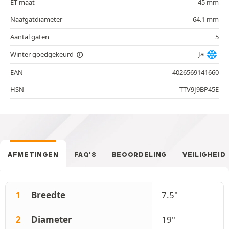
ET-maat
45 mm
Naafgatdiameter
64.1 mm
Aantal gaten
5
Ja
Winter goedgekeurd
EAN
4026569141660
HSN
TTV9J9BP45E
AFMETINGEN
FAQ’S
BEOORDELING
VEILIGHEID
1
Breedte
7.5"
2
Diameter
19"