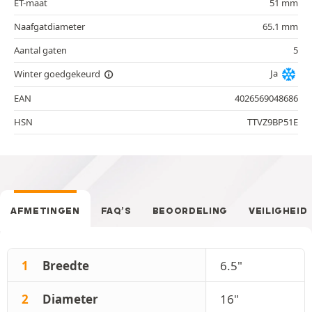
ET-maat
51 mm
Naafgatdiameter
65.1 mm
Aantal gaten
5
Ja
Winter goedgekeurd
EAN
4026569048686
HSN
TTVZ9BP51E
AFMETINGEN
FAQ’S
BEOORDELING
VEILIGHEID
1
Breedte
6.5"
2
Diameter
16"