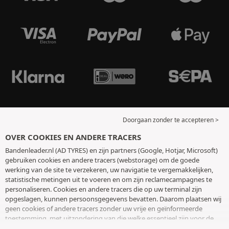
Doorgaan zonder te accepteren >
OVER COOKIES EN ANDERE TRACERS
Bandenleader.nl (AD TYRES) en zijn partners (Google, Hotjar, Microsoft)
gebruiken cookies en andere tracers (webstorage) om de goede
werking van de site te verzekeren, uw navigatie te vergemakkelijken,
statistische metingen uit te voeren en om zijn reclamecampagnes te
personaliseren. Cookies en andere tracers die op uw terminal zijn
opgeslagen, kunnen persoonsgegevens bevatten. Daarom plaatsen wij
geen cookies of andere tracers zonder uw vrije en geïnformeerde
toestemming, met uitzondering van die welke essentieel zijn voor de
werking van de site. We bewaren uw keuze 6 maanden. U kunt uw