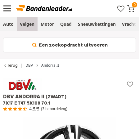
Auto
Velgen
Motor
Quad
Sneeuwkettingen
Vracht
Een zoekopdracht uitvoeren
Terug
DBV
Andorra II
DBV ANDORRA II
(ZWART)
7X17 ET47 5X108 70.1
4.5/5
(3 beoordeling)