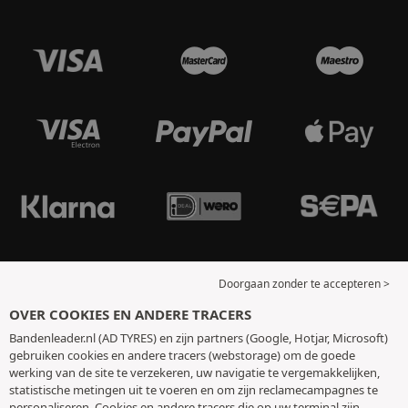
Doorgaan zonder te accepteren >
OVER COOKIES EN ANDERE TRACERS
Bandenleader.nl (AD TYRES) en zijn partners (Google, Hotjar, Microsoft)
gebruiken cookies en andere tracers (webstorage) om de goede
werking van de site te verzekeren, uw navigatie te vergemakkelijken,
statistische metingen uit te voeren en om zijn reclamecampagnes te
personaliseren. Cookies en andere tracers die op uw terminal zijn