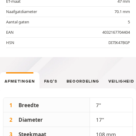
ET-maat
47 mm
Naafgatdiameter
70.1 mm
Aantal gaten
5
EAN
4032167704404
HSN
DI7IK47BGP
AFMETINGEN
FAQ’S
BEOORDELING
VEILIGHEID
1
Breedte
7"
2
Diameter
17"
3
Steekmaat
108 mm