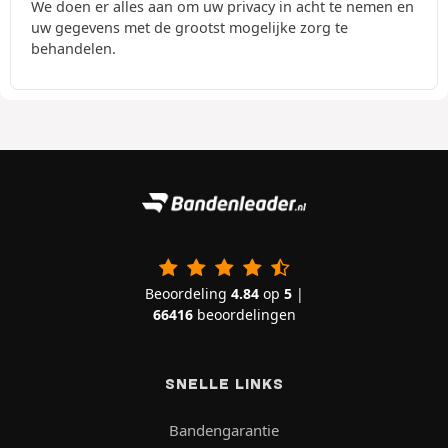
We doen er alles aan om uw privacy in acht te nemen en
uw gegevens met de grootst mogelijke zorg te
behandelen.
Beoordeling
4.84
op
5
|
66416
beoordelingen
SNELLE LINKS
Bandengarantie