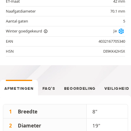
ET-maat
42 mm
Naafgatdiameter
70.1 mm
Aantal gaten
5
Ja
Winter goedgekeurd
EAN
4032167705340
HSN
DI9KK42HSX
AFMETINGEN
FAQ’S
BEOORDELING
VEILIGHEID
1
Breedte
8"
2
Diameter
19"