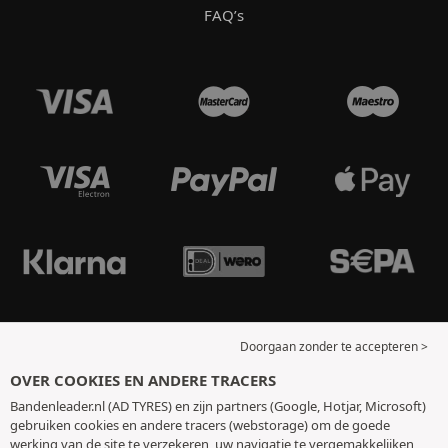
FAQ’s
Doorgaan zonder te accepteren >
OVER COOKIES EN ANDERE TRACERS
Bandenleader.nl (AD TYRES) en zijn partners (Google, Hotjar, Microsoft)
gebruiken cookies en andere tracers (webstorage) om de goede
werking van de site te verzekeren, uw navigatie te vergemakkelijken,