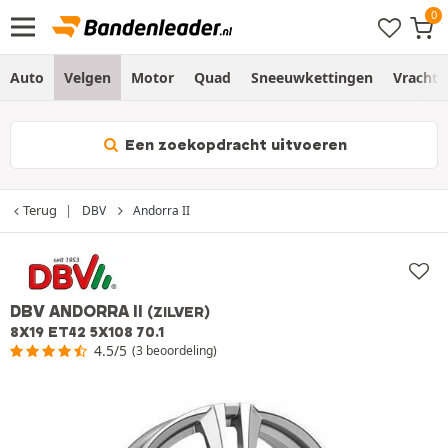
Auto
Velgen
Motor
Quad
Sneeuwkettingen
Vracht
Een zoekopdracht uitvoeren
Terug
DBV
Andorra II
DBV ANDORRA II
(ZILVER)
8X19 ET42 5X108 70.1
4.5/5
(3 beoordeling)