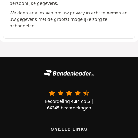
persoonlijke gegevens.
We doen er alles aan om uw privacy in acht te nemen en
uw gegevens met de grootst mogelijke zorg te
behandelen.
Beoordeling
4.84
op
5
|
66345
beoordelingen
SNELLE LINKS