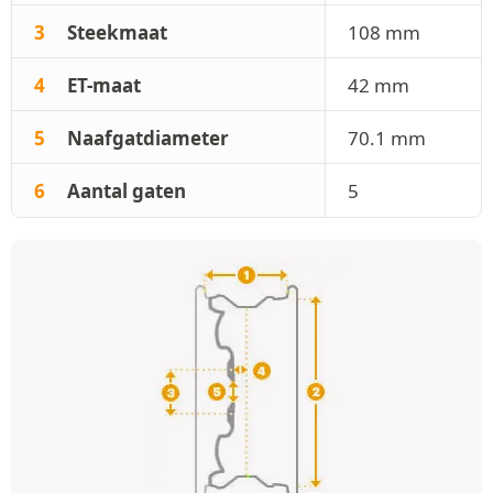
3
Steekmaat
108 mm
4
ET-maat
42 mm
5
Naafgatdiameter
70.1 mm
6
Aantal gaten
5