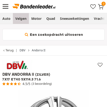
Auto
Velgen
Motor
Quad
Sneeuwkettingen
Vracht
Een zoekopdracht uitvoeren
Terug
DBV
Andorra II
DBV ANDORRA II
(ZILVER)
7X17 ET40 5X114.3 71.6
4.5/5
(3 beoordeling)