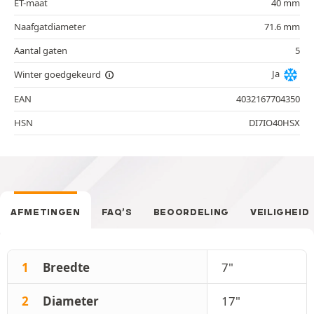
ET-maat
40 mm
Naafgatdiameter
71.6 mm
Aantal gaten
5
Ja
Winter goedgekeurd
EAN
4032167704350
HSN
DI7IO40HSX
AFMETINGEN
FAQ’S
BEOORDELING
VEILIGHEID
1
Breedte
7"
2
Diameter
17"