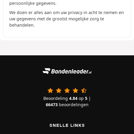
persoonlijke gegevens.
We doen er alles aan om uw privacy in acht te nemen en
uw gegevens met de grootst mogelijke zorg te
behandelen.
Beoordeling
4.84
op
5
|
66473
beoordelingen
SNELLE LINKS