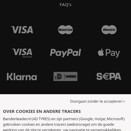
FAQ’s
Doorgaan zonder te accepteren >
OVER COOKIES EN ANDERE TRACERS
Bandenleader.nl (AD TYRES) en zijn partners (Google, Hotjar, Microsoft)
gebruiken cookies en andere tracers (webstorage) om de goede
werking van de site te verzekeren, uw navigatie te vergemakkelijken,