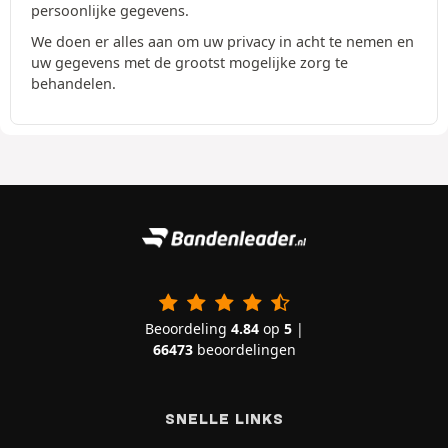
persoonlijke gegevens.
We doen er alles aan om uw privacy in acht te nemen en
uw gegevens met de grootst mogelijke zorg te
behandelen.
Beoordeling
4.84
op
5
|
66473
beoordelingen
SNELLE LINKS