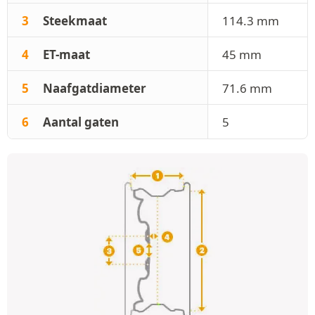
3
Steekmaat
114.3 mm
4
ET-maat
45 mm
5
Naafgatdiameter
71.6 mm
6
Aantal gaten
5