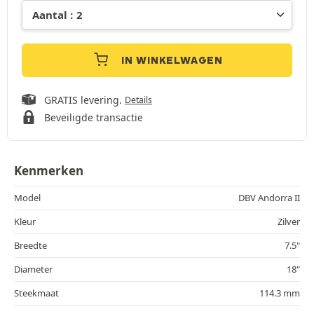
IN WINKELWAGEN
GRATIS levering.
Details
Beveiligde transactie
Kenmerken
Model
DBV Andorra II
Kleur
Zilver
Breedte
7.5"
Diameter
18"
Steekmaat
114.3 mm