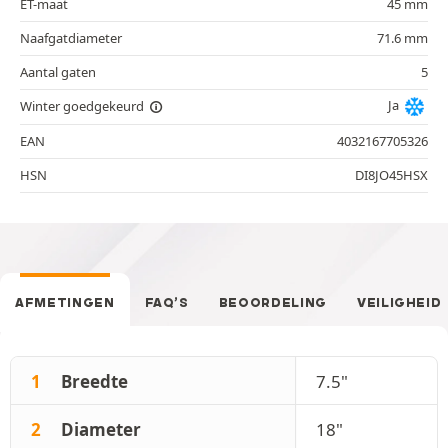
ET-maat
45 mm
Naafgatdiameter
71.6 mm
Aantal gaten
5
Ja
Winter goedgekeurd
EAN
4032167705326
HSN
DI8JO45HSX
AFMETINGEN
FAQ’S
BEOORDELING
VEILIGHEID
1
Breedte
7.5"
2
Diameter
18"