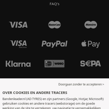
FAQ’s
Doorgaan zonder te accepteren >
OVER COOKIES EN ANDERE TRACERS
Bandenleader.nl (AD TYRES) en zijn partners (Google, Hotjar, Microsoft)
gebruiken cookies en andere tracers (webstorage) om de goede
werking van de site te verzekeren, uw navigatie te vergemakkelijken,