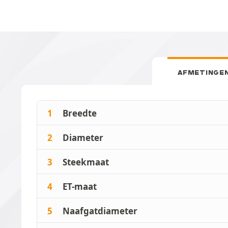
AFMETINGE
1
Breedte
2
Diameter
3
Steekmaat
4
ET-maat
5
Naafgatdiameter