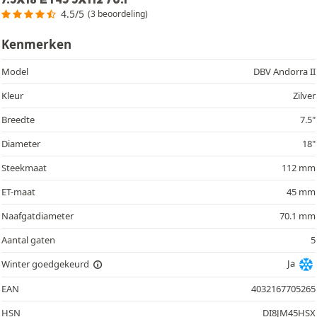
4.5/5
(3 beoordeling)
Kenmerken
Model
DBV Andorra II
Kleur
Zilver
Breedte
7.5"
Diameter
18"
Steekmaat
112 mm
ET-maat
45 mm
Naafgatdiameter
70.1 mm
Aantal gaten
5
Ja
Winter goedgekeurd
EAN
4032167705265
HSN
DI8JM45HSX