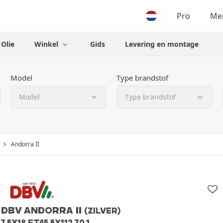
Pro
Men
Olie
Winkel
Gids
Levering en montage
Model
Type brandstof
Andorra II
DBV ANDORRA II
(ZILVER)
7.5X18 ET45 5X112 70.1