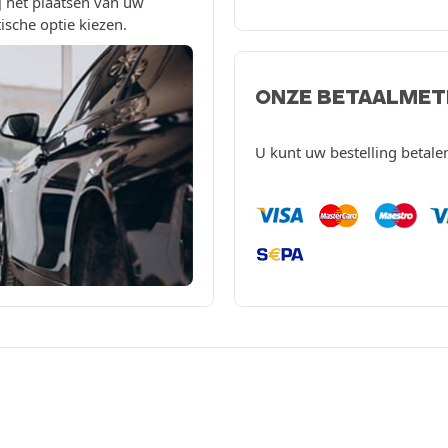
 het plaatsen van uw
ische optie kiezen.
ONZE BETAALME
U kunt uw bestelling betal