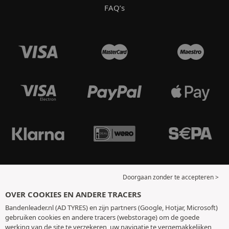
FAQ’s
Doorgaan zonder te accepteren >
OVER COOKIES EN ANDERE TRACERS
Bandenleader.nl (AD TYRES) en zijn partners (Google, Hotjar, Microsoft)
gebruiken cookies en andere tracers (webstorage) om de goede
werking van de site te verzekeren, uw navigatie te vergemakkelijken,