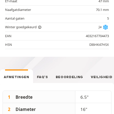
ET-maat
47 mm
Naafgatdiameter
70.1 mm
Aantal gaten
5
Ja
Winter goedgekeurd
EAN
4032167704473
HSN
DI6HK47HSX
AFMETINGEN
FAQ’S
BEOORDELING
VEILIGHEID
1
Breedte
6.5"
2
Diameter
16"