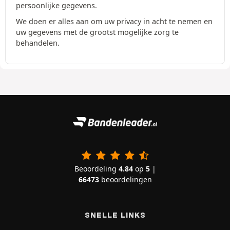
persoonlijke gegevens.
We doen er alles aan om uw privacy in acht te nemen en
uw gegevens met de grootst mogelijke zorg te
behandelen.
Beoordeling
4.84
op
5
|
66473
beoordelingen
SNELLE LINKS