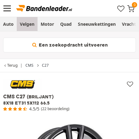
Auto
Velgen
Motor
Quad
Sneeuwkettingen
Vracht
Een zoekopdracht uitvoeren
Terug
CMS
C27
CMS C27
(BRILJANT)
8X18 ET31 5X112 66.5
4.5/5
(22 beoordeling)