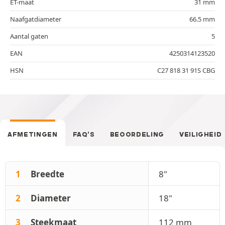
ET-maat
31 mm
Naafgatdiameter
66.5 mm
Aantal gaten
5
EAN
4250314123520
HSN
C27 818 31 91S CBG
AFMETINGEN
FAQ’S
BEOORDELING
VEILIGHEID
1
Breedte
8"
2
Diameter
18"
3
Steekmaat
112 mm