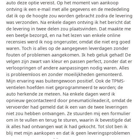
auto deze optie vereist. Op het moment van aankoop
ontving ik een e-mail met alle gegevens en de mededeling
dat ik op de hoogte zou worden gebracht zodra de levering
was verzonden. Na enkele dagen ontving ik het bericht dat
de levering in twee delen zou plaatsvinden. Dat maakte me
een beetje bezorgd, en na het lezen van enkele online
recensies werd ik nog ongeruster, omdat die niet erg goed
waren. Toch is alles op de aangegeven leverdagen zonder
fouten of problemen aangekomen. Ik heb geluk gehad! De
velgen zijn zwart van kleur en passen perfect, zonder dat er
verloopringen of andere aanpassingen nodig waren. Alles
is probleemloos en zonder moeilijkheden gemonteerd.
Mijn ervaring was buitengewoon positief. Ook de TPMS-
ventielen hoefden niet geprogrammeerd te worden; de
auto herkende ze meteen. Na enkele dagen werd ik
opnieuw gecontacteerd door pneumaticileader.it, omdat de
vervoerder had gemeld dat ik een van de twee leveringen
niet zou hebben ontvangen. Ze stuurden mij een formulier
om in te vullen en terug te sturen, waarin ik bevestigde dat
ik alles had ontvangen wat ik had gekocht. Tot slot ben ik
blij met mijn aankopen en dat ik geen leveringsproblemen