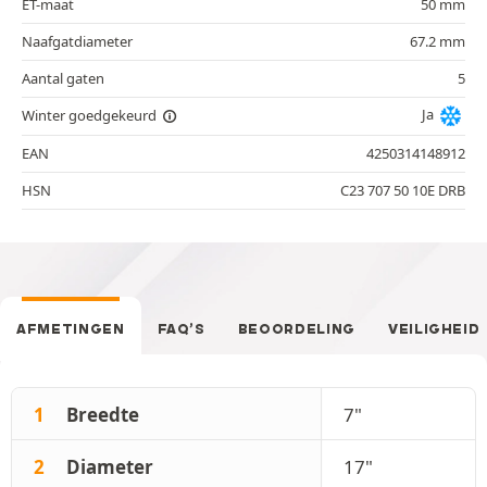
ET-maat
50 mm
Naafgatdiameter
67.2 mm
Aantal gaten
5
Ja
Winter goedgekeurd
EAN
4250314148912
HSN
C23 707 50 10E DRB
AFMETINGEN
FAQ’S
BEOORDELING
VEILIGHEID
1
Breedte
7"
2
Diameter
17"