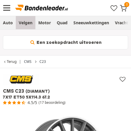
Auto
Velgen
Motor
Quad
Sneeuwkettingen
Vracht
Een zoekopdracht uitvoeren
Terug
CMS
C23
CMS C23
(DIAMANT)
7X17 ET50 5X114.3 67.2
4.5/5
(17 beoordeling)