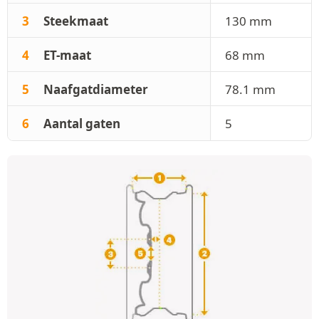
3
Steekmaat
130 mm
4
ET-maat
68 mm
5
Naafgatdiameter
78.1 mm
6
Aantal gaten
5