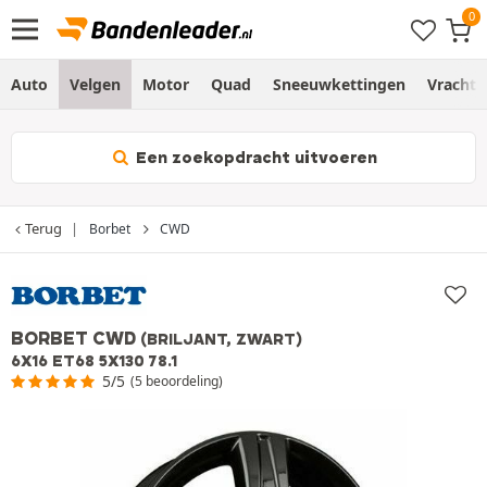
Auto
Velgen
Motor
Quad
Sneeuwkettingen
Vracht
Een zoekopdracht uitvoeren
Terug
Borbet
CWD
BORBET CWD
(BRILJANT, ZWART)
6X16 ET68 5X130 78.1
5/5
(5 beoordeling)