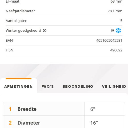
ET-maat
68 mm
Naafgatdiameter
78.1 mm
Aantal gaten
5
Ja
Winter goedgekeurd
EAN
4051665045581
HSN
496692
AFMETINGEN
FAQ’S
BEOORDELING
VEILIGHEID
1
Breedte
6"
2
Diameter
16"