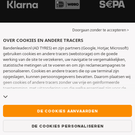
Doorgaan zonder te accepteren >
OVER COOKIES EN ANDERE TRACERS
Bandenleader.nl (AD TYRES) en zijn partners (Google, Hotjar, Microsoft)
gebruiken cookies en andere tracers (webstorage) om de goede
werking van de site te verzekeren, uw navigatie te vergemakkelijken,
statistische metingen uit te voeren en om zijn reclamecampagnes te
personaliseren. Cookies en andere tracers die op uw terminal zijn
opgeslagen, kunnen persoonsgegevens bevatten. Daarom plaatsen wij
geen cookies of andere tracers zonder uw vrije en geïnformeerde
toestemming, met uitzondering van die welke essentieel zijn voor de
werking van de site. We bewaren uw keuze 6 maanden. U kunt uw
toestemming op elk moment intrekken door naar de pagina over
cookies en andere tracers
te gaan. U kunt ervoor kiezen om verder te
surfen zonder het deponeren van cookies of andere tracers te
DE COOKIES AANVAARDEN
aanvaarden. Weigering verhindert de toegang tot diensten niet AD
TYRES. Voor meer informatie,
bezoek de cookies en andere tracers
DE COOKIES PERSONALISEREN
pagina.