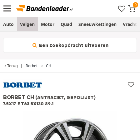
Auto
Velgen
Motor
Quad
Sneeuwkettingen
Vracht
Een zoekopdracht uitvoeren
Terug
Borbet
CH
BORBET CH
(ANTRACIET, GEPOLIJST)
7.5X17 ET63 5X130 89.1