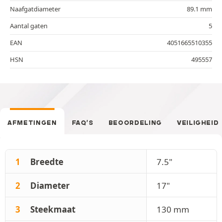
Naafgatdiameter
89.1 mm
Aantal gaten
5
EAN
4051665510355
HSN
495557
AFMETINGEN
FAQ’S
BEOORDELING
VEILIGHEID
1
Breedte
7.5"
2
Diameter
17"
3
Steekmaat
130 mm