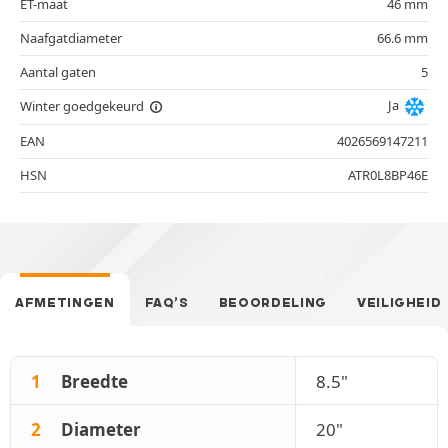
ET-maat
46 mm
Naafgatdiameter
66.6 mm
Aantal gaten
5
Ja
Winter goedgekeurd
EAN
4026569147211
HSN
ATR0L8BP46E
AFMETINGEN
FAQ’S
BEOORDELING
VEILIGHEID
1
Breedte
8.5"
2
Diameter
20"