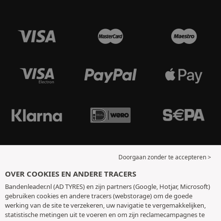
Doorgaan zonder te accepteren >
OVER COOKIES EN ANDERE TRACERS
Bandenleader.nl (AD TYRES) en zijn partners (Google, Hotjar, Microsoft)
gebruiken cookies en andere tracers (webstorage) om de goede
werking van de site te verzekeren, uw navigatie te vergemakkelijken,
statistische metingen uit te voeren en om zijn reclamecampagnes te