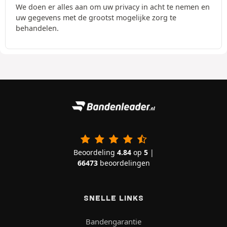
We doen er alles aan om uw privacy in acht te nemen en
uw gegevens met de grootst mogelijke zorg te
behandelen.
Beoordeling
4.84
op
5
|
66473
beoordelingen
SNELLE LINKS
Bandengarantie