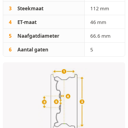
3
Steekmaat
112 mm
4
ET-maat
46 mm
5
Naafgatdiameter
66.6 mm
6
Aantal gaten
5