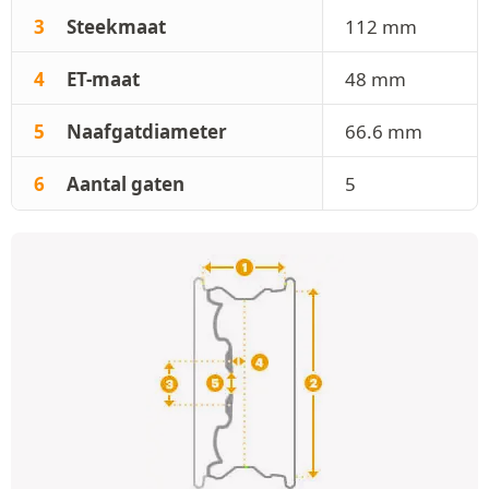
3
Steekmaat
112 mm
4
ET-maat
48 mm
5
Naafgatdiameter
66.6 mm
6
Aantal gaten
5