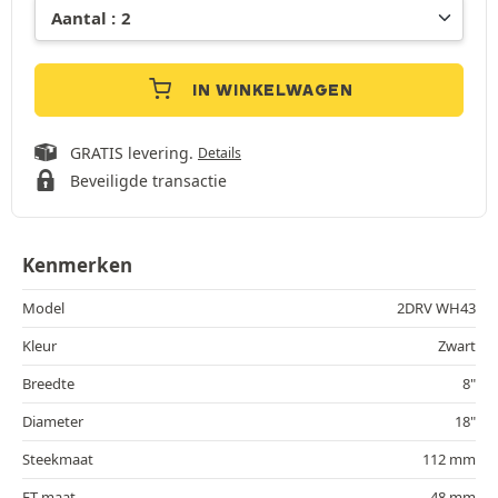
IN WINKELWAGEN
GRATIS levering.
Details
Beveiligde transactie
Kenmerken
Model
2DRV WH43
Kleur
Zwart
Breedte
8"
Diameter
18"
Steekmaat
112 mm
ET-maat
48 mm