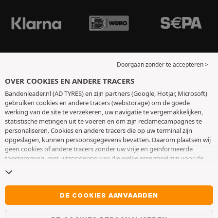
Doorgaan zonder te accepteren >
OVER COOKIES EN ANDERE TRACERS
Bandenleader.nl (AD TYRES) en zijn partners (Google, Hotjar, Microsoft)
gebruiken cookies en andere tracers (webstorage) om de goede
werking van de site te verzekeren, uw navigatie te vergemakkelijken,
statistische metingen uit te voeren en om zijn reclamecampagnes te
personaliseren. Cookies en andere tracers die op uw terminal zijn
opgeslagen, kunnen persoonsgegevens bevatten. Daarom plaatsen wij
geen cookies of andere tracers zonder uw vrije en geïnformeerde
toestemming, met uitzondering van die welke essentieel zijn voor de
werking van de site. We bewaren uw keuze 6 maanden. U kunt uw
toestemming op elk moment intrekken door naar de pagina over
cookies en andere tracers
te gaan. U kunt ervoor kiezen om verder te
surfen zonder het deponeren van cookies of andere tracers te
DE COOKIES AANVAARDEN
aanvaarden. Weigering verhindert de toegang tot diensten niet AD
TYRES. Voor meer informatie,
bezoek de cookies en andere tracers