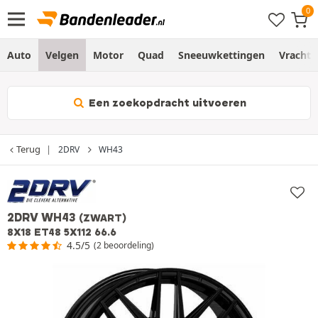
Auto
Velgen
Motor
Quad
Sneeuwkettingen
Vracht
Een zoekopdracht uitvoeren
Terug
2DRV
WH43
2DRV WH43
(ZWART)
8X18 ET48 5X112 66.6
4.5/5
(2 beoordeling)