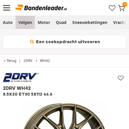
Auto
Velgen
Motor
Quad
Sneeuwkettingen
Vracht
Een zoekopdracht uitvoeren
Terug
2DRV
WH42
2DRV WH42
8.5X20 ET30 5X112 66.6