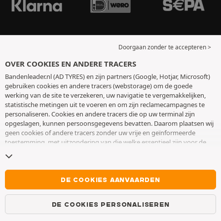
Doorgaan zonder te accepteren >
OVER COOKIES EN ANDERE TRACERS
Bandenleader.nl (AD TYRES) en zijn partners (Google, Hotjar, Microsoft)
gebruiken cookies en andere tracers (webstorage) om de goede
werking van de site te verzekeren, uw navigatie te vergemakkelijken,
statistische metingen uit te voeren en om zijn reclamecampagnes te
personaliseren. Cookies en andere tracers die op uw terminal zijn
opgeslagen, kunnen persoonsgegevens bevatten. Daarom plaatsen wij
geen cookies of andere tracers zonder uw vrije en geïnformeerde
toestemming, met uitzondering van die welke essentieel zijn voor de
werking van de site. We bewaren uw keuze 6 maanden. U kunt uw
toestemming op elk moment intrekken door naar de pagina over
cookies en andere tracers
te gaan. U kunt ervoor kiezen om verder te
surfen zonder het deponeren van cookies of andere tracers te
DE COOKIES AANVAARDEN
aanvaarden. Weigering verhindert de toegang tot diensten niet AD
TYRES. Voor meer informatie,
bezoek de cookies en andere tracers
DE COOKIES PERSONALISEREN
pagina.