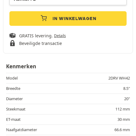
IN WINKELWAGEN
GRATIS levering.
Details
Beveiligde transactie
Kenmerken
Model
2DRV WH42
Breedte
8.5"
Diameter
20"
Steekmaat
112 mm
ET-maat
30 mm
Naafgatdiameter
66.6 mm