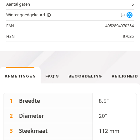
Aantal gaten
5
Ja
Winter goedgekeurd
EAN
4052894970354
HSN
97035
AFMETINGEN
FAQ’S
BEOORDELING
VEILIGHEID
1
Breedte
8.5"
2
Diameter
20"
3
Steekmaat
112 mm