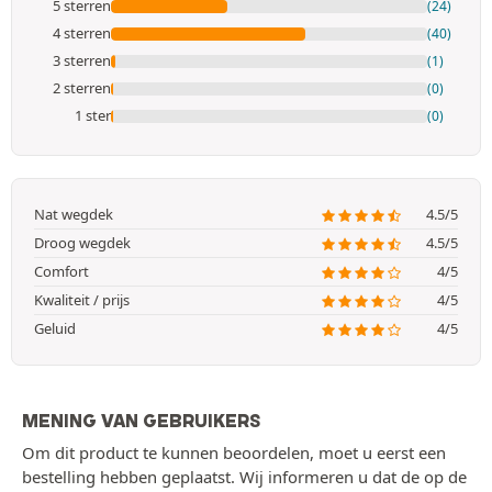
5 sterren
(24)
4 sterren
(40)
3 sterren
(1)
2 sterren
(0)
1 ster
(0)
Nat wegdek
4.5/5
Droog wegdek
4.5/5
Comfort
4/5
Kwaliteit / prijs
4/5
Geluid
4/5
MENING VAN GEBRUIKERS
Om dit product te kunnen beoordelen, moet u eerst een
bestelling hebben geplaatst. Wij informeren u dat de op de