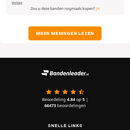
Verslag
Zou u deze banden nogmaals kopen?
JA
MEER MENINGEN LEZEN
Beoordeling
4.84
op
5
|
66473
beoordelingen
SNELLE LINKS