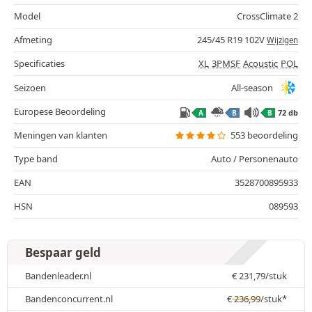
Model
CrossClimate 2
Afmeting
245/45 R19 102V
Wijzigen
Specificaties
XL
3PMSF
Acoustic
POL
Seizoen
All-season
Europese Beoordeling
72 db
A
B
B
Meningen van klanten
553 beoordeling
Type band
Auto / Personenauto
EAN
3528700895933
HSN
089593
Bespaar geld
Bandenleader.nl
€
231,79
/stuk
Bandenconcurrent.nl
€
236,99
/stuk*