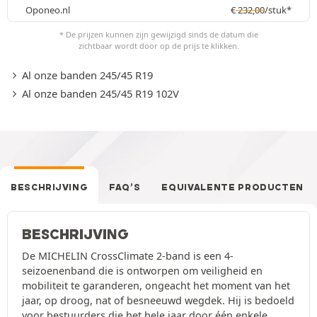
Oponeo.nl
€
232,00
/stuk*
* De prijzen kunnen zijn gewijzigd sinds de datum die
zichtbaar wordt door op de prijs te klikken.
Al onze banden 245/45 R19
Al onze banden 245/45 R19 102V
BESCHRIJVING
FAQ’S
EQUIVALENTE PRODUCTEN
BESCHRIJVING
De MICHELIN CrossClimate 2-band is een 4-
seizoenenband die is ontworpen om veiligheid en
mobiliteit te garanderen, ongeacht het moment van het
jaar, op droog, nat of besneeuwd wegdek. Hij is bedoeld
voor bestuurders die het hele jaar door één enkele,