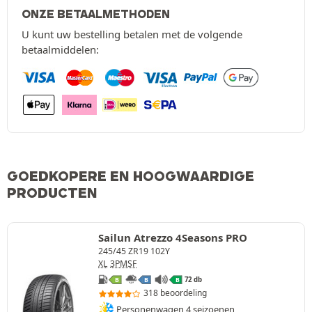
ONZE BETAALMETHODEN
U kunt uw bestelling betalen met de volgende
betaalmiddelen:
GOEDKOPERE EN HOOGWAARDIGE
PRODUCTEN
Sailun Atrezzo 4Seasons PRO
245/45 ZR19 102Y
XL
3PMSF
72 db
B
B
B
318 beoordeling
Personenwagen 4 seizoenen