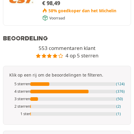
€
98,49
58% goedkoper dan het Michelin
Voorraad
BEOORDELING
553 commentaren klant
4 op 5 sterren
Klik op een rij om de beoordelingen te filteren.
5 sterren
(124)
4 sterren
(376)
3 sterren
(50)
2 sterren
(2)
1 ster
(1)