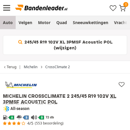
Auto
Velgen
Motor
Quad
Sneeuwkettingen
Vracht
245/45 R19 102V XL 3PMSF Acoustic POL
(wijzigen)
Terug
Michelin
CrossClimate 2
MICHELIN CROSSCLIMATE 2
245/45 R19 102V
XL
3PMSF
ACOUSTIC
POL
All-season
72 db
A
B
B
4/5
(553 beoordeling)