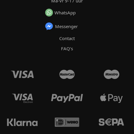
Ma-Vr 9-17 uur
WhatsApp
Messenger
Contact
FAQ’s