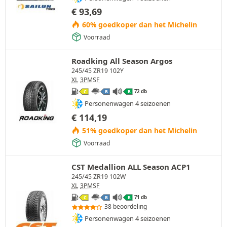
€
93,69
60% goedkoper dan het Michelin
Voorraad
Roadking All Season Argos
245/45 ZR19 102Y
XL
3PMSF
72 db
C
B
B
Personenwagen 4 seizoenen
€
114,19
51% goedkoper dan het Michelin
Voorraad
CST Medallion ALL Season ACP1
245/45 ZR19 102W
XL
3PMSF
71 db
C
B
B
38 beoordeling
Personenwagen 4 seizoenen