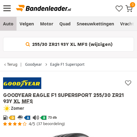
Auto
Velgen
Motor
Quad
Sneeuwkettingen
Vracht
255/30 ZR21 93Y XL MFS (wijzigen)
Terug
Goodyear
Eagle F1 Supersport
GOODYEAR EAGLE F1 SUPERSPORT
255/30 ZR21
93Y
XL
MFS
Zomer
73 db
D
A
B
4/5
(37 beoordeling)