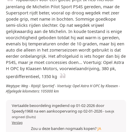
jarenlang de Michelin Pilot Sport PS4S gereden, maar de
Supersport rijdt beter, vooral op droog wegdek met zeer
goede grip, met name in bochten. Sommige goedkope
semi-slicks rijden slechter. Op nat wegdek vrijwel
gelijkwaardig aan de Michelin. In koude toestand is enige
voorzichtigheid geboden totdat hij wat warm is gereden,
evenals bij temperaturen onder de 10 graden, maar bij een
auto die alleen in het zomerseizoen wordt gebruikt is dat
eerder onbelangrijk. Het afrolgeluid is iets hoger dan bij de
PS4S, maar je moet concessies doen... Voertuig: Opel Astra
H OPC by Klaasen Motors, voorwielaandrijving, 380 pk,
sperdifferentieel, 1350 kg
Wegtype: Weg - Rijstijl: Sportief - Voertuig: Opel Astra H OPC by Klaasen -
Afgelegde kilometers: 105000 km
Vertaalde beoordeling ingediend op 01-02-2026 door
Speedy1968 na een aankoopervaring op 02-01-2026
-
bekijk
origineel (Duits)
Verslag
Zou u deze banden nogmaals kopen?
JA