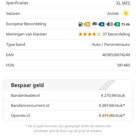
Specificaties
XL
MFS
Seizoen
Zomer
Europese Beoordeling
73 db
D
A
B
Meningen van klanten
37 beoordeling
Type band
Auto / Personenauto
EAN
4038526074249
HSN
581460
Bespaar geld
Bandenleader.nl
€
270,99
/stuk
Bandenconcurrent.nl
€
287,69
/stuk*
Oponeo.nl
€
271,00
/stuk*
* De prijzen kunnen zijn gewijzigd sinds de datum die
zichtbaar wordt door op de prijs te klikken.