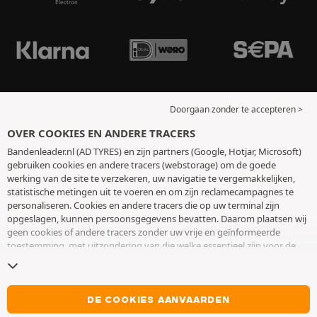
Doorgaan zonder te accepteren >
OVER COOKIES EN ANDERE TRACERS
Bandenleader.nl (AD TYRES) en zijn partners (Google, Hotjar, Microsoft)
gebruiken cookies en andere tracers (webstorage) om de goede
werking van de site te verzekeren, uw navigatie te vergemakkelijken,
statistische metingen uit te voeren en om zijn reclamecampagnes te
personaliseren. Cookies en andere tracers die op uw terminal zijn
opgeslagen, kunnen persoonsgegevens bevatten. Daarom plaatsen wij
geen cookies of andere tracers zonder uw vrije en geïnformeerde
toestemming, met uitzondering van die welke essentieel zijn voor de
werking van de site. We bewaren uw keuze 6 maanden. U kunt uw
toestemming op elk moment intrekken door naar de pagina over
cookies en andere tracers
te gaan. U kunt ervoor kiezen om verder te
surfen zonder het deponeren van cookies of andere tracers te
DE COOKIES AANVAARDEN
aanvaarden. Weigering verhindert de toegang tot diensten niet AD