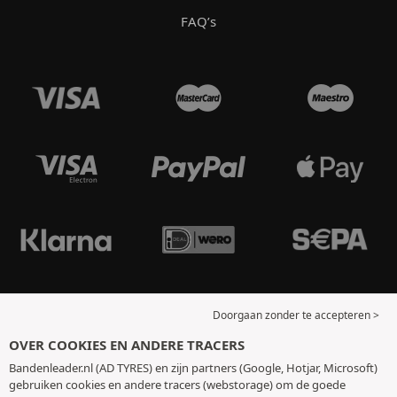
FAQ’s
Doorgaan zonder te accepteren >
OVER COOKIES EN ANDERE TRACERS
Bandenleader.nl (AD TYRES) en zijn partners (Google, Hotjar, Microsoft)
gebruiken cookies en andere tracers (webstorage) om de goede