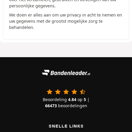
persoonlijke gegevens.
We doen er alles aan om uw privacy in acht te nemen en
uw gegevens met de grootst mogelijke zorg te
behandelen.
Beoordeling
4.84
op
5
|
66473
beoordelingen
SNELLE LINKS