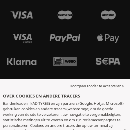
Doorgaan zonder te accepteren >
OVER COOKIES EN ANDERE TRACERS
Bandenleader.nl (AD TYRES) en zijn partners (Google, Hotjar, Microsoft)
gebruiken cookies en andere tracers (webstorage) om de goede
werking van de site te verzekeren, uw navigatie te vergemakkelijken,
statistische metingen uit te voeren en om zijn reclamecampagnes te
personaliseren. Cookies en andere tracers die op uw terminal zijn