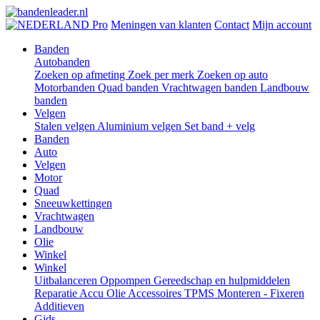
Pro
Meningen van klanten
Contact
Mijn account
Banden
Autobanden
Zoeken op afmeting
Zoek per merk
Zoeken op auto
Motorbanden
Quad banden
Vrachtwagen banden
Landbouw
banden
Velgen
Stalen velgen
Aluminium velgen
Set band + velg
Banden
Auto
Velgen
Motor
Quad
Sneeuwkettingen
Vrachtwagen
Landbouw
Olie
Winkel
Winkel
Uitbalanceren
Oppompen
Gereedschap en hulpmiddelen
Reparatie
Accu
Olie
Accessoires
TPMS
Monteren - Fixeren
Additieven
Gids