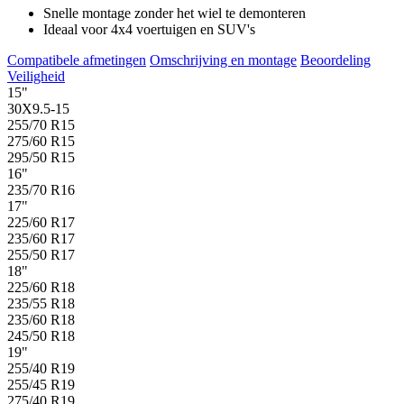
Snelle montage zonder het wiel te demonteren
Ideaal voor 4x4 voertuigen en SUV's
Compatibele afmetingen
Omschrijving en montage
Beoordeling
Veiligheid
15"
30X9.5-15
255/70 R15
275/60 R15
295/50 R15
16"
235/70 R16
17"
225/60 R17
235/60 R17
255/50 R17
18"
225/60 R18
235/55 R18
235/60 R18
245/50 R18
19"
255/40 R19
255/45 R19
275/40 R19