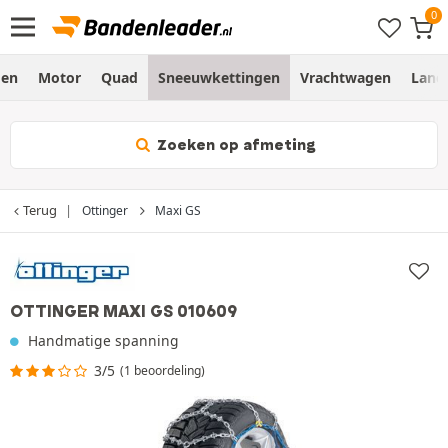
gen
Motor
Quad
Sneeuwkettingen
Vrachtwagen
Land
Zoeken op afmeting
Terug
Ottinger
Maxi GS
OTTINGER MAXI GS 010609
Handmatige spanning
3/5
(1 beoordeling)