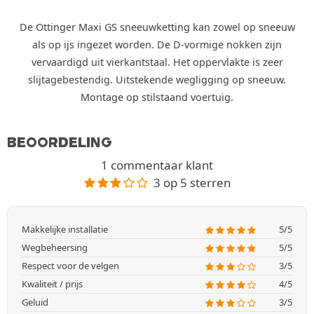
De Ottinger Maxi GS sneeuwketting kan zowel op sneeuw
als op ijs ingezet worden. De D-vormige nokken zijn
vervaardigd uit vierkantstaal. Het oppervlakte is zeer
slijtagebestendig. Uitstekende wegligging op sneeuw.
Montage op stilstaand voertuig.
BEOORDELING
1 commentaar klant
3 op 5 sterren
Makkelijke installatie
5/5
Wegbeheersing
5/5
Respect voor de velgen
3/5
Kwaliteit / prijs
4/5
Geluid
3/5