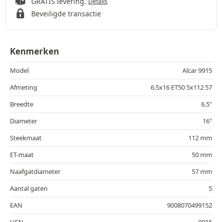
GRATIS levering.
Details
Beveiligde transactie
Kenmerken
Model
Alcar 9915
Afmeting
6.5x16 ET50 5x112 57
Breedte
6.5"
Diameter
16"
Steekmaat
112 mm
ET-maat
50 mm
Naafgatdiameter
57 mm
Aantal gaten
5
EAN
9008070499152
HSN
9915