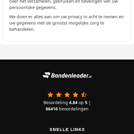
over het verzamelen, gebruiken en beveiligen van uw
persoonlijke gegevens.
We doen er alles aan om uw privacy in acht te nemen en
uw gegevens met de grootst mogelijke zorg te
behandelen.
Beoordeling
4.84
op
5
|
66416
beoordelingen
SNELLE LINKS