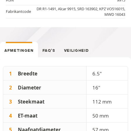
DR R1-1491, Alcar 9915, SRD 163902, KPZ VO516015,
Fabrikantcode
MWD 16043
AFMETINGEN
FAQ’S
VEILIGHEID
1
Breedte
6.5"
2
Diameter
16"
3
Steekmaat
112 mm
4
ET-maat
50 mm
5
Naafgatdiameter
57 mm