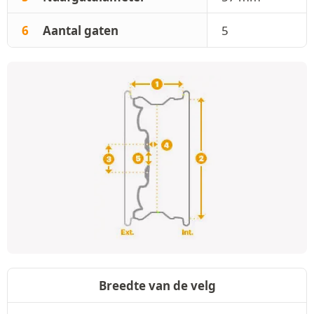
6
Aantal gaten
5
Breedte van de velg