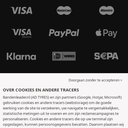
Doorgaan zonder te accepteren >
OVER COOKIES EN ANDERE TRACERS
Bandenleader.nl (AD TYRES) en zijn partners (Google, Hotjar, Microsoft)
gebruiken cookies en andere tracers (webstorage) om de goede
werking van de site te verzekeren, uw navigatie te vergemakkelijken,
statistische metingen uit te voeren en om zijn reclamecampagnes te
personaliseren. Cookies en andere tracers die op uw terminal zijn
opgeslagen, kunnen persoonsgegevens bevatten. Daarom plaatsen wij