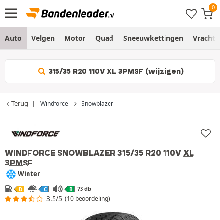
Auto
Velgen
Motor
Quad
Sneeuwkettingen
Vracht
315/35 R20 110V XL 3PMSF (wijzigen)
Terug
Windforce
Snowblazer
WINDFORCE SNOWBLAZER
315/35 R20 110V
XL
3PMSF
Winter
73 db
D
C
B
3.5/5
(10 beoordeling)