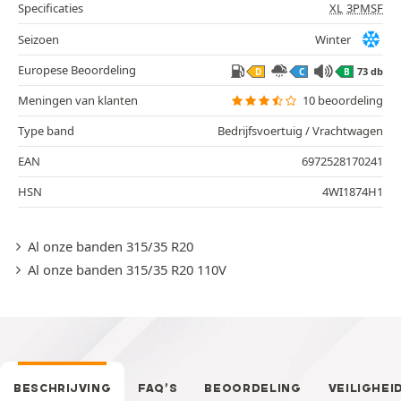
Specificaties
XL
3PMSF
Seizoen
Winter
Europese Beoordeling
73 db
D
C
B
Meningen van klanten
10 beoordeling
Type band
Bedrijfsvoertuig / Vrachtwagen
EAN
6972528170241
HSN
4WI1874H1
Al onze banden 315/35 R20
Al onze banden 315/35 R20 110V
BESCHRIJVING
FAQ’S
BEOORDELING
VEILIGHEI