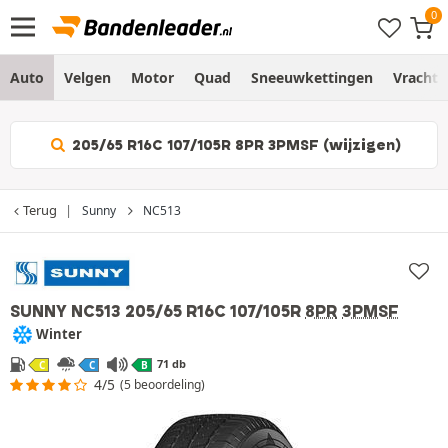
Auto
Velgen
Motor
Quad
Sneeuwkettingen
Vracht
205/65 R16C 107/105R 8PR 3PMSF (wijzigen)
Terug
Sunny
NC513
SUNNY NC513
205/65 R16C 107/105R
8PR
3PMSF
Winter
71 db
C
C
B
4/5
(5 beoordeling)