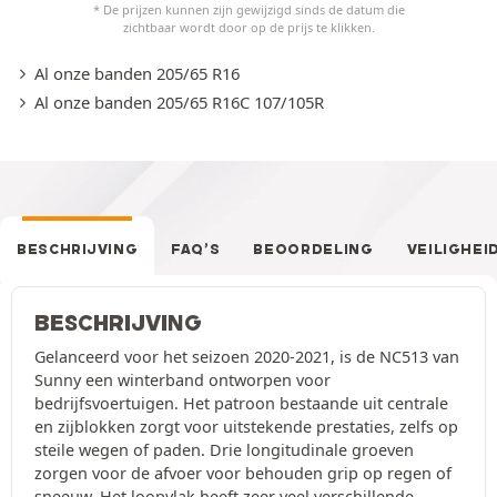
* De prijzen kunnen zijn gewijzigd sinds de datum die
zichtbaar wordt door op de prijs te klikken.
Al onze banden 205/65 R16
Al onze banden 205/65 R16C 107/105R
BESCHRIJVING
FAQ’S
BEOORDELING
VEILIGHEI
BESCHRIJVING
Gelanceerd voor het seizoen 2020-2021, is de NC513 van
Sunny een winterband ontworpen voor
bedrijfsvoertuigen. Het patroon bestaande uit centrale
en zijblokken zorgt voor uitstekende prestaties, zelfs op
steile wegen of paden. Drie longitudinale groeven
zorgen voor de afvoer voor behouden grip op regen of
sneeuw. Het loopvlak heeft zeer veel verschillende