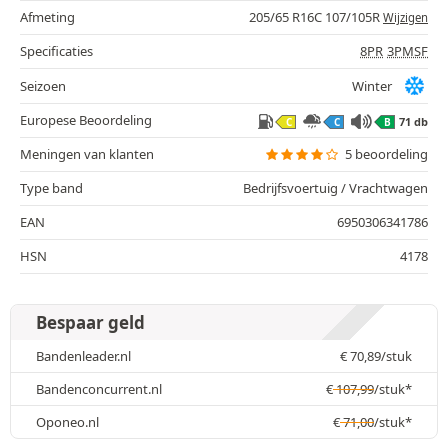
Afmeting
205/65 R16C 107/105R
Wijzigen
Specificaties
8PR
3PMSF
Seizoen
Winter
Europese Beoordeling
71 db
C
C
B
Meningen van klanten
5 beoordeling
Type band
Bedrijfsvoertuig / Vrachtwagen
EAN
6950306341786
HSN
4178
Bespaar geld
Bandenleader.nl
€
70,89
/stuk
Bandenconcurrent.nl
€
107,99
/stuk*
Oponeo.nl
€
71,00
/stuk*