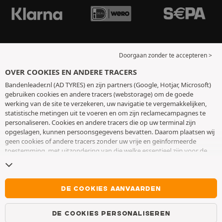
Doorgaan zonder te accepteren >
OVER COOKIES EN ANDERE TRACERS
Bandenleader.nl (AD TYRES) en zijn partners (Google, Hotjar, Microsoft)
gebruiken cookies en andere tracers (webstorage) om de goede
werking van de site te verzekeren, uw navigatie te vergemakkelijken,
statistische metingen uit te voeren en om zijn reclamecampagnes te
personaliseren. Cookies en andere tracers die op uw terminal zijn
opgeslagen, kunnen persoonsgegevens bevatten. Daarom plaatsen wij
geen cookies of andere tracers zonder uw vrije en geïnformeerde
toestemming, met uitzondering van die welke essentieel zijn voor de
werking van de site. We bewaren uw keuze 6 maanden. U kunt uw
toestemming op elk moment intrekken door naar de pagina over
cookies en andere tracers
te gaan. U kunt ervoor kiezen om verder te
surfen zonder het deponeren van cookies of andere tracers te
DE COOKIES AANVAARDEN
aanvaarden. Weigering verhindert de toegang tot diensten niet AD
TYRES. Voor meer informatie,
bezoek de cookies en andere tracers
DE COOKIES PERSONALISEREN
pagina.