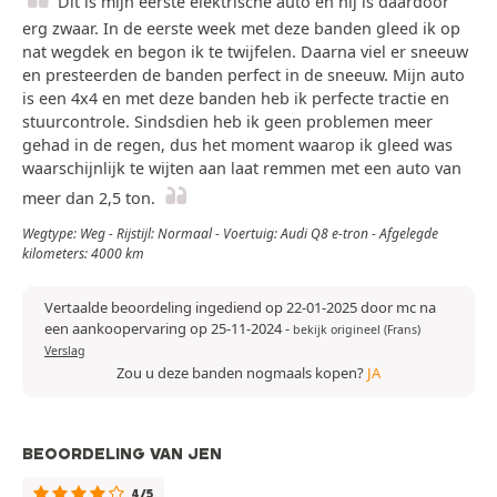
Dit is mijn eerste elektrische auto en hij is daardoor
erg zwaar. In de eerste week met deze banden gleed ik op
nat wegdek en begon ik te twijfelen. Daarna viel er sneeuw
en presteerden de banden perfect in de sneeuw. Mijn auto
is een 4x4 en met deze banden heb ik perfecte tractie en
stuurcontrole. Sindsdien heb ik geen problemen meer
gehad in de regen, dus het moment waarop ik gleed was
waarschijnlijk te wijten aan laat remmen met een auto van
meer dan 2,5 ton.
Wegtype: Weg - Rijstijl: Normaal - Voertuig: Audi Q8 e-tron - Afgelegde
kilometers: 4000 km
Vertaalde beoordeling ingediend op 22-01-2025 door mc na
een aankoopervaring op 25-11-2024
-
bekijk origineel (Frans)
Verslag
Zou u deze banden nogmaals kopen?
JA
BEOORDELING VAN JEN
4/5