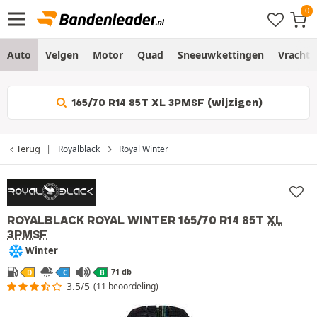
Auto
Velgen
Motor
Quad
Sneeuwkettingen
Vracht
165/70 R14 85T XL 3PMSF (wijzigen)
Terug
Royalblack
Royal Winter
ROYALBLACK ROYAL WINTER
165/70 R14 85T
XL
3PMSF
Winter
71 db
D
C
B
3.5/5
(11 beoordeling)