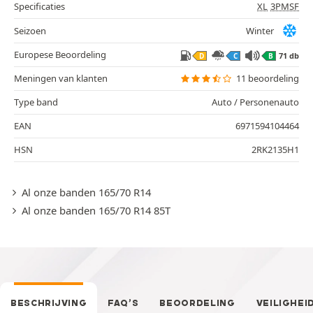
Specificaties
XL
3PMSF
Seizoen
Winter
Europese Beoordeling
71 db
D
C
B
Meningen van klanten
11 beoordeling
Type band
Auto / Personenauto
EAN
6971594104464
HSN
2RK2135H1
Al onze banden 165/70 R14
Al onze banden 165/70 R14 85T
BESCHRIJVING
FAQ’S
BEOORDELING
VEILIGHEI