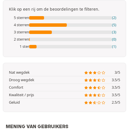
Klik op een rij om de beoordelingen te filteren.
5 sterren
(2)
4 sterren
(5)
3 sterren
(3)
2 sterren
(0)
1 ster
(1)
Nat wegdek
3/5
Droog wegdek
3.5/5
Comfort
3.5/5
Kwaliteit / prijs
3.5/5
Geluid
2.5/5
MENING VAN GEBRUIKERS