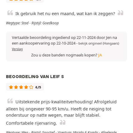
Ik gebruik het nu een maand, wat kan ik zeggen?
Wegtype: Stad - Rijstijl: Goedkoop
Vertaalde beoordeling ingediend op 22-11-2024 door Jen na
een aankoopervaring op 22-10-2024
-
bekijk origineel (Hongaars)
Verslag
Zou u deze banden nogmaals kopen?
JA
BEOORDELING VAN LEIF S
4/5
Uitstekende prijs-kwaliteitverhouding! Afrolgeluid
alleen bij ongeveer 90-95 km/u. Heeft de neiging tot
onderstuur op natte wegen, maar blijft stabiel.
Comfortabele rijervaring.
Wegtype: Weg - Rijstijl: Sportief - Voertuig: Mazda 6 Kombi - Afgelegde