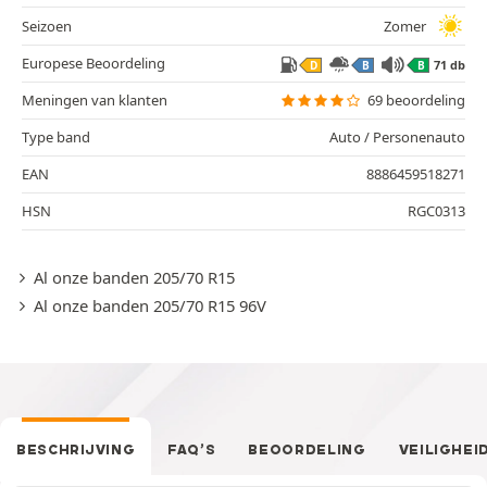
Seizoen
Zomer
Europese Beoordeling
71 db
D
B
B
Meningen van klanten
69 beoordeling
Type band
Auto / Personenauto
EAN
8886459518271
HSN
RGC0313
Al onze banden 205/70 R15
Al onze banden 205/70 R15 96V
BESCHRIJVING
FAQ’S
BEOORDELING
VEILIGHEI