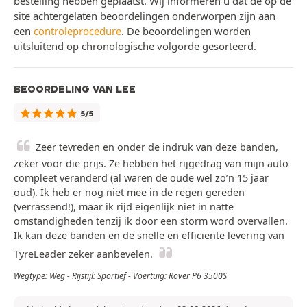
bestelling hebben geplaatst. Wij informeren u dat de op de
site achtergelaten beoordelingen onderworpen zijn aan
een
controleprocedure
. De beoordelingen worden
uitsluitend op chronologische volgorde gesorteerd.
BEOORDELING VAN LEE
5/5
Zeer tevreden en onder de indruk van deze banden,
zeker voor die prijs. Ze hebben het rijgedrag van mijn auto
compleet veranderd (al waren de oude wel zo’n 15 jaar
oud). Ik heb er nog niet mee in de regen gereden
(verrassend!), maar ik rijd eigenlijk niet in natte
omstandigheden tenzij ik door een storm word overvallen.
Ik kan deze banden en de snelle en efficiënte levering van
TyreLeader zeker aanbevelen.
Wegtype: Weg - Rijstijl: Sportief - Voertuig: Rover P6 3500S