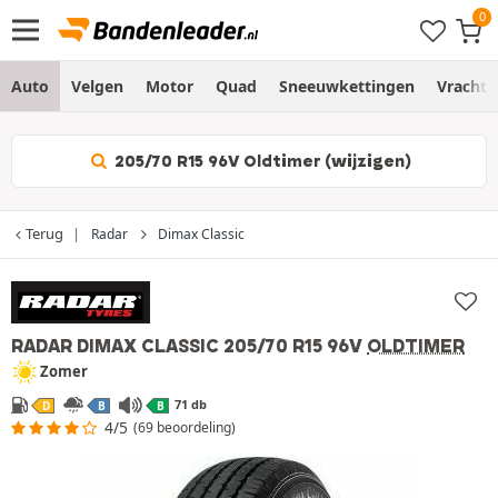
Auto
Velgen
Motor
Quad
Sneeuwkettingen
Vracht
205/70 R15 96V Oldtimer (wijzigen)
Terug
Radar
Dimax Classic
RADAR DIMAX CLASSIC
205/70 R15 96V
OLDTIMER
Zomer
71 db
D
B
B
4/5
(69 beoordeling)