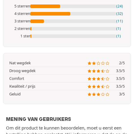
5 sterren
(24)
4 sterren
(32)
3 sterren
(11)
2 sterren
(1)
1 ster
(1)
Nat wegdek
2/5
Droog wegdek
3.5/5
Comfort
3.5/5
Kwaliteit / prijs
3.5/5
Geluid
3/5
MENING VAN GEBRUIKERS
Om dit product te kunnen beoordelen, moet u eerst een