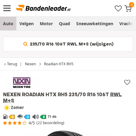
Auto
Velgen
Motor
Quad
Sneeuwkettingen
Vracht
235/70 R16 106T RWL M+S (wijzigen)
Terug
Nexen
Roadian HTX RH5
NEXEN ROADIAN HTX RH5
235/70 R16 106T
RWL
M+S
Zomer
71 db
D
D
B
4/5
(22 beoordeling)