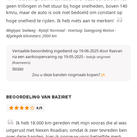
geen trillingen in het stuur bij hoge snelheden, boven 140
km/u, maar de auto is ook niet bedoeld om constant op
hoge snelheid te rijden. Ik heb niets aan te merken!
Wegtype: Snelweg - Rijstijl: Normaal - Voertuig: Ssangyong Rexton -
Afgelegde kilometers: 2000 km
Vertaalde beoordeling ingediend op 19-06-2025 door Razvan
na een aankoopervaring op 19-05-2025
-
bekijk origineel
(Roemeens)
Verslag
Zou u deze banden nogmaals kopen?
JA
BEOORDELING VAN BAZIRET
4/5
Ik heb 18.000 km gereden met mijn vooras die al was
uitgerust met Nexen Roadian; omdat ik zeer tevreden ben
over deze banden, kies ik opnieuw voor hetzelfde merk,