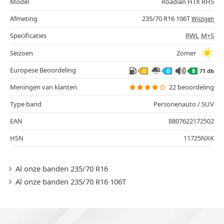
Model
Roadian HTX RH5
Afmeting
235/70 R16 106T
Wijzigen
Specificaties
RWL
M+S
Seizoen
Zomer
Europese Beoordeling
71 db
D
D
B
Meningen van klanten
22 beoordeling
Type band
Personenauto / SUV
EAN
8807622172502
HSN
11725NXK
Al onze banden 235/70 R16
Al onze banden 235/70 R16 106T