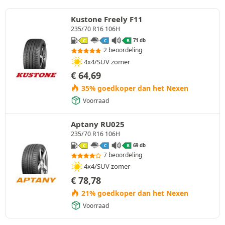
Kustone Freely F11
235/70 R16 106H
71 db
C
C
B
2 beoordeling
4x4/SUV zomer
€
64,69
35% goedkoper dan het Nexen
Voorraad
Aptany RU025
235/70 R16 106H
69 db
C
C
B
7 beoordeling
4x4/SUV zomer
€
78,78
21% goedkoper dan het Nexen
Voorraad