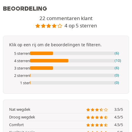
BEOORDELING
22 commentaren klant
4 op 5 sterren
Klik op een rij om de beoordelingen te filteren.
5 sterren
(6)
4 sterren
(10)
3 sterren
(6)
2 sterren
(0)
1 ster
(0)
Nat wegdek
3.5/5
Droog wegdek
4.5/5
Comfort
4.5/5