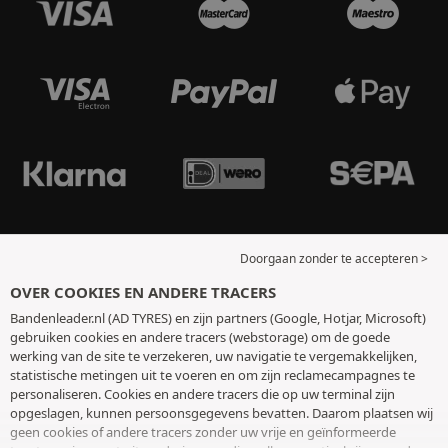
Doorgaan zonder te accepteren >
OVER COOKIES EN ANDERE TRACERS
Bandenleader.nl (AD TYRES) en zijn partners (Google, Hotjar, Microsoft)
gebruiken cookies en andere tracers (webstorage) om de goede
werking van de site te verzekeren, uw navigatie te vergemakkelijken,
statistische metingen uit te voeren en om zijn reclamecampagnes te
personaliseren. Cookies en andere tracers die op uw terminal zijn
opgeslagen, kunnen persoonsgegevens bevatten. Daarom plaatsen wij
geen cookies of andere tracers zonder uw vrije en geïnformeerde