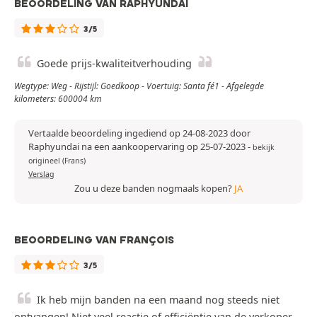
BEOORDELING VAN RAPHYUNDAI
3/5
Goede prijs-kwaliteitverhouding
Wegtype: Weg - Rijstijl: Goedkoop - Voertuig: Santa fé1 - Afgelegde
kilometers: 600004 km
Vertaalde beoordeling ingediend op 24-08-2023 door
Raphyundai na een aankoopervaring op 25-07-2023
-
bekijk
origineel (Frans)
Verslag
Zou u deze banden nogmaals kopen?
JA
BEOORDELING VAN FRANÇOIS
3/5
Ik heb mijn banden na een maand nog steeds niet
ontvangen! Niet veel reactie of efficiëntie van de verkoper