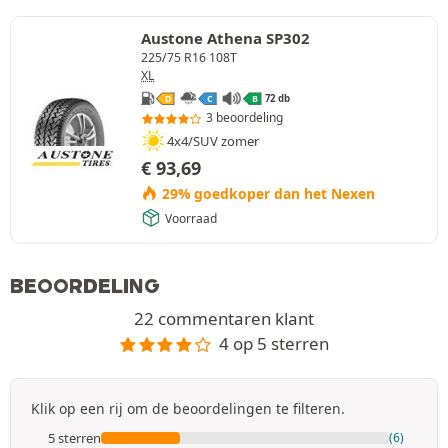
Austone Athena SP302
225/75 R16 108T
XL
72 db
D
C
B
3 beoordeling
4x4/SUV zomer
€
93,69
29% goedkoper dan het Nexen
Voorraad
BEOORDELING
22 commentaren klant
4 op 5 sterren
Klik op een rij om de beoordelingen te filteren.
5 sterren
(6)