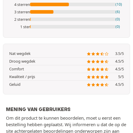
4 sterren
(10)
3 sterren
(6)
2 sterren
(0)
1 ster
(0)
Nat wegdek
3.5/5
Droog wegdek
4.5/5
Comfort
4.5/5
Kwaliteit / prijs
5/5
Geluid
4.5/5
MENING VAN GEBRUIKERS
Om dit product te kunnen beoordelen, moet u eerst een
bestelling hebben geplaatst. Wij informeren u dat de op de
site achtergelaten beoordelingen onderworpen zijn aan