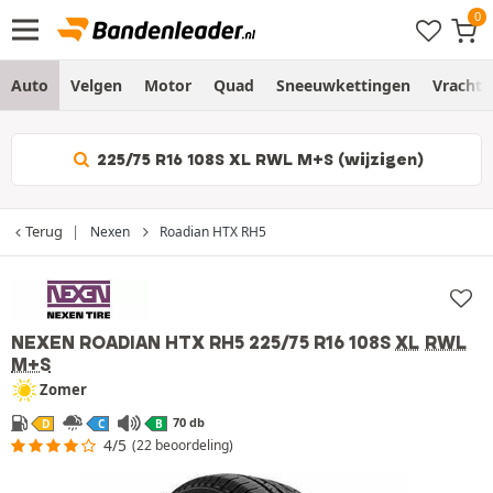
Auto
Velgen
Motor
Quad
Sneeuwkettingen
Vracht
225/75 R16 108S XL RWL M+S (wijzigen)
Terug
Nexen
Roadian HTX RH5
NEXEN ROADIAN HTX RH5
225/75 R16 108S
XL
RWL
M+S
Zomer
70 db
D
C
B
4/5
(22 beoordeling)