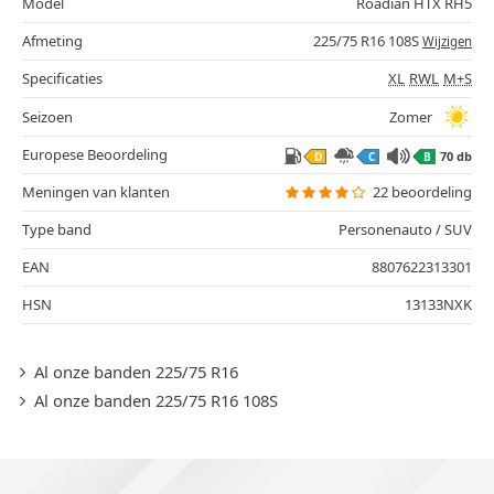
Model
Roadian HTX RH5
Afmeting
225/75 R16 108S
Wijzigen
Specificaties
XL
RWL
M+S
Seizoen
Zomer
Europese Beoordeling
70 db
D
C
B
Meningen van klanten
22 beoordeling
Type band
Personenauto / SUV
EAN
8807622313301
HSN
13133NXK
Al onze banden 225/75 R16
Al onze banden 225/75 R16 108S