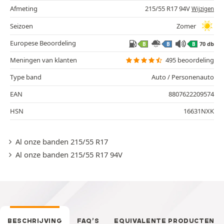
Afmeting
215/55 R17 94V
Wijzigen
Seizoen
Zomer
Europese Beoordeling
70 db
B
B
B
Meningen van klanten
495 beoordeling
Type band
Auto / Personenauto
EAN
8807622209574
HSN
16631NXK
Al onze banden 215/55 R17
Al onze banden 215/55 R17 94V
BESCHRIJVING
FAQ’S
EQUIVALENTE PRODUCTEN