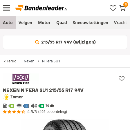
Auto
Velgen
Motor
Quad
Sneeuwkettingen
Vracht
215/55 R17 94V (wijzigen)
Terug
Nexen
N'Fera SU1
NEXEN N'FERA SU1
215/55 R17 94V
Zomer
70 db
B
B
B
4.5/5
(495 beoordeling)