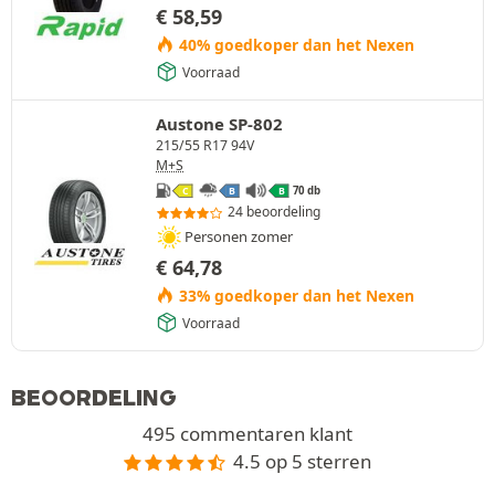
€
58,59
40% goedkoper dan het Nexen
Voorraad
Austone SP-802
215/55 R17 94V
M+S
70 db
C
B
B
24 beoordeling
Personen zomer
€
64,78
33% goedkoper dan het Nexen
Voorraad
BEOORDELING
495 commentaren klant
4.5 op 5 sterren