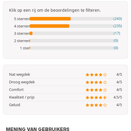
Klik op een rij om de beoordelingen te filteren.
5 sterren
(243)
4 sterren
(235)
3 sterren
(17)
2 sterren
(0)
1 ster
(0)
Nat wegdek
4/5
Droog wegdek
4/5
Comfort
4/5
Kwaliteit / prijs
4.5/5
Geluid
4/5
MENING VAN GEBRUIKERS