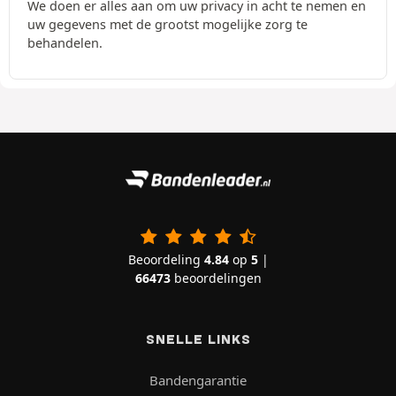
We doen er alles aan om uw privacy in acht te nemen en
uw gegevens met de grootst mogelijke zorg te
behandelen.
Beoordeling
4.84
op
5
|
66473
beoordelingen
SNELLE LINKS
Bandengarantie