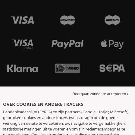
Doorgaan zonder te accepteren >
OVER COOKIES EN ANDERE TRACERS
Bandenleader.nl (AD TYRES) en zijn partners (Google, Hotjar, Microsoft)
gebruiken cookies en andere tracers (webstorage) om de goede
werking van de site te verzekeren, uw navigatie te vergemakkelijken,
statistische metingen uit te voeren en om zijn reclamecampagnes te
personaliseren. Cookies en andere tracers die op uw terminal zijn