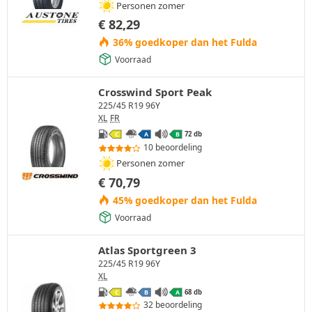
Personen zomer
€
82,29
36% goedkoper dan het Fulda
Voorraad
Crosswind Sport Peak
225/45 R19 96Y
XL
FR
72 db
C
A
B
10 beoordeling
Personen zomer
€
70,79
45% goedkoper dan het Fulda
Voorraad
Atlas Sportgreen 3
225/45 R19 96Y
XL
68 db
C
B
A
32 beoordeling