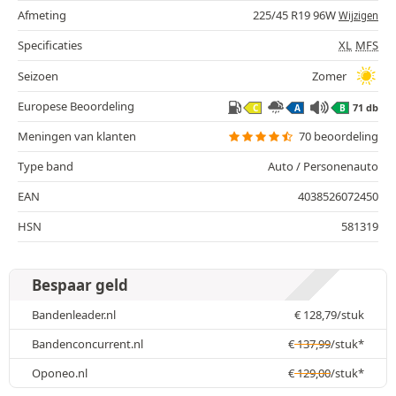
Afmeting
225/45 R19 96W
Wijzigen
Specificaties
XL
MFS
Seizoen
Zomer
Europese Beoordeling
71 db
C
A
B
Meningen van klanten
70 beoordeling
Type band
Auto / Personenauto
EAN
4038526072450
HSN
581319
Bespaar geld
Bandenleader.nl
€
128,79
/stuk
Bandenconcurrent.nl
€
137,99
/stuk*
Oponeo.nl
€
129,00
/stuk*