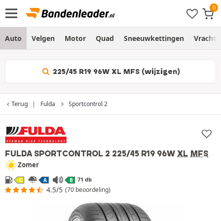
Auto
Velgen
Motor
Quad
Sneeuwkettingen
Vracht
225/45 R19 96W XL MFS (wijzigen)
Terug
Fulda
Sportcontrol 2
FULDA SPORTCONTROL 2
225/45 R19 96W
XL
MFS
Zomer
71 db
C
A
B
4.5/5
(70 beoordeling)