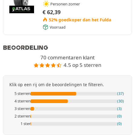
Personen zomer
€
62,39
52% goedkoper dan het Fulda
Voorraad
BEOORDELING
70 commentaren klant
4.5 op 5 sterren
Klik op een rij om de beoordelingen te filteren.
5 sterren
(37)
4 sterren
(30)
3 sterren
(3)
2 sterren
(0)
1 ster
(0)