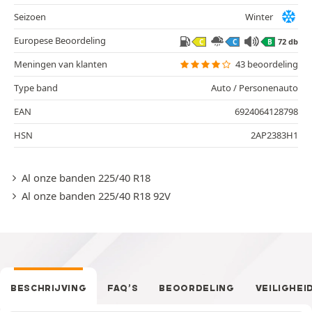
Seizoen
Winter
Europese Beoordeling
72 db
C
C
B
Meningen van klanten
43 beoordeling
Type band
Auto / Personenauto
EAN
6924064128798
HSN
2AP2383H1
Al onze banden 225/40 R18
Al onze banden 225/40 R18 92V
BESCHRIJVING
FAQ’S
BEOORDELING
VEILIGHEI