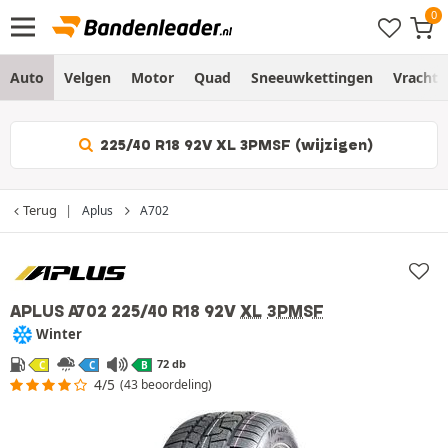
Auto
Velgen
Motor
Quad
Sneeuwkettingen
Vracht
225/40 R18 92V XL 3PMSF (wijzigen)
Terug
Aplus
A702
APLUS A702
225/40 R18 92V
XL
3PMSF
Winter
72 db
C
C
B
4/5
(43 beoordeling)