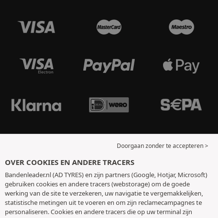
Doorgaan zonder te accepteren >
OVER COOKIES EN ANDERE TRACERS
Bandenleader.nl (AD TYRES) en zijn partners (Google, Hotjar, Microsoft)
gebruiken cookies en andere tracers (webstorage) om de goede
werking van de site te verzekeren, uw navigatie te vergemakkelijken,
statistische metingen uit te voeren en om zijn reclamecampagnes te
personaliseren. Cookies en andere tracers die op uw terminal zijn