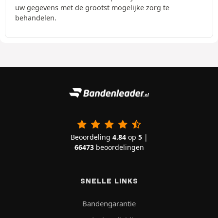
uw gegevens met de grootst mogelijke zorg te
behandelen.
Beoordeling
4.84
op
5
|
66473
beoordelingen
SNELLE LINKS
Bandengarantie