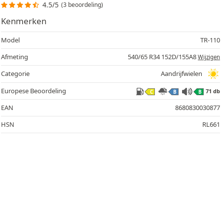
4.5/5
(3 beoordeling)
Kenmerken
Model
TR-110
Afmeting
540/65 R34 152D/155A8
Wijzigen
Categorie
Aandrijfwielen
71
Europese Beoordeling
71 db
C
B
B
EAN
8680830030877
HSN
RL661