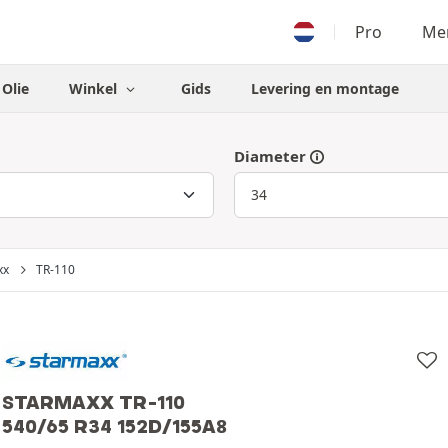
Pro
Men
Olie
Winkel
Gids
Levering en montage
Diameter
xx
TR-110
STARMAXX TR-110
540/65 R34 152D/155A8
Starmaxx
540/65 R34 152D/155A8