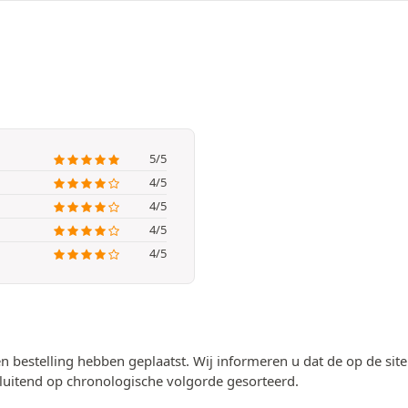
5/5
4/5
4/5
4/5
4/5
n bestelling hebben geplaatst. Wij informeren u dat de op de si
luitend op chronologische volgorde gesorteerd.