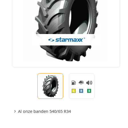
C
B
B
Al onze banden 540/65 R34