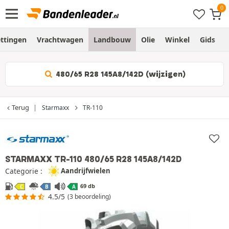
ttingen
Vrachtwagen
Landbouw
Olie
Winkel
Gids
480/65 R28 145A8/142D (wijzigen)
Terug
Starmaxx
TR-110
STARMAXX TR-110
480/65 R28 145A8/142D
Categorie :
Aandrijfwielen
69 db
C
B
A
4.5/5
(3 beoordeling)