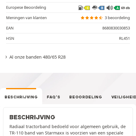
Europese Beoordeling
69 db
C
B
A
Meningen van klanten
3 beoordeling
EAN
8680830030853
HSN
RL451
Al onze banden 480/65 R28
BESCHRIJVING
FAQ’S
BEOORDELING
VEILIGHEI
BESCHRIJVING
Radiaal tractorband bedoeld voor algemeen gebruik, de
TR-110 band van Starmaxx is voorzien van een speciale