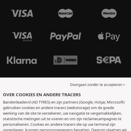
Doorgaan zonder te accepteren >
OVER COOKIES EN ANDERE TRACERS
Bandenleader.nl (AD TYRES) en zijn partners (Google, Hotjar, Microsoft)
gebruiken cookies en andere tracers (webstorage) om de goede
werking van de site te verzekeren, uw navigatie te vergemakkelijken,
statistische metingen uit te voeren en om zijn reclamecampagnes te
personaliseren. Cookies en andere tracers die op uw terminal zijn
opgeslagen, kunnen persoonsgegevens bevatten. Daarom plaatsen wij