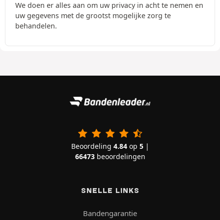
We doen er alles aan om uw privacy in acht te nemen en
uw gegevens met de grootst mogelijke zorg te
behandelen.
Beoordeling
4.84
op
5
|
66473
beoordelingen
SNELLE LINKS
Bandengarantie