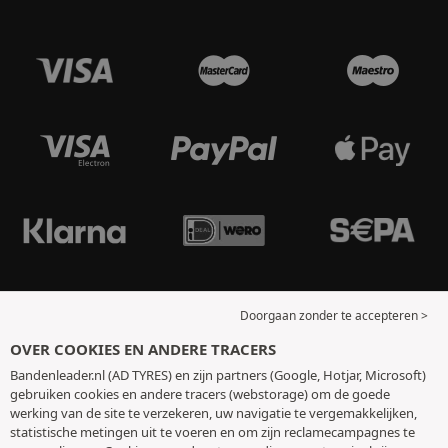
Doorgaan zonder te accepteren >
OVER COOKIES EN ANDERE TRACERS
Bandenleader.nl (AD TYRES) en zijn partners (Google, Hotjar, Microsoft)
gebruiken cookies en andere tracers (webstorage) om de goede
werking van de site te verzekeren, uw navigatie te vergemakkelijken,
statistische metingen uit te voeren en om zijn reclamecampagnes te