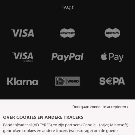
FAQ’s
Doorgaan zonder te accepteren >
OVER COOKIES EN ANDERE TRACERS
Bandenleader.nl (AD TYRES) en zijn partners (Google, Hotjar, Microsoft)
gebruiken cookies en andere tracers (webstorage) om de goede