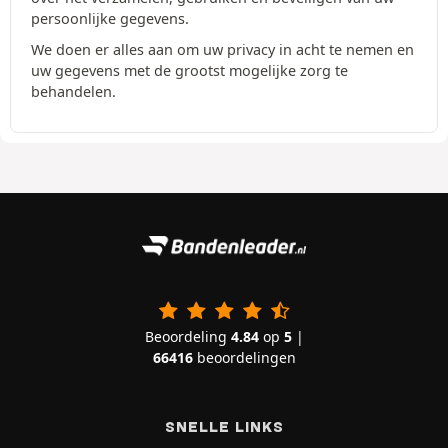
persoonlijke gegevens.
We doen er alles aan om uw privacy in acht te nemen en
uw gegevens met de grootst mogelijke zorg te
behandelen.
Beoordeling
4.84
op
5
|
66416
beoordelingen
SNELLE LINKS