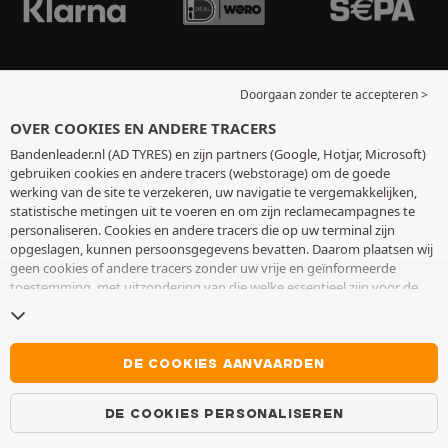
Doorgaan zonder te accepteren >
OVER COOKIES EN ANDERE TRACERS
Bandenleader.nl (AD TYRES) en zijn partners (Google, Hotjar, Microsoft)
gebruiken cookies en andere tracers (webstorage) om de goede
werking van de site te verzekeren, uw navigatie te vergemakkelijken,
statistische metingen uit te voeren en om zijn reclamecampagnes te
personaliseren. Cookies en andere tracers die op uw terminal zijn
opgeslagen, kunnen persoonsgegevens bevatten. Daarom plaatsen wij
geen cookies of andere tracers zonder uw vrije en geïnformeerde
toestemming, met uitzondering van die welke essentieel zijn voor de
werking van de site. We bewaren uw keuze 6 maanden. U kunt uw
toestemming op elk moment intrekken door naar de pagina over
cookies en andere tracers
te gaan. U kunt ervoor kiezen om verder te
surfen zonder het deponeren van cookies of andere tracers te
DE COOKIES AANVAARDEN
aanvaarden. Weigering verhindert de toegang tot diensten niet AD
TYRES. Voor meer informatie,
bezoek de cookies en andere tracers
DE COOKIES PERSONALISEREN
pagina.